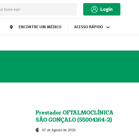
Login
ua busca aqui
ENCONTRE UM MÉDICO
ACESSO RÁPIDO
Prestador OFTALMOCLÍNICA
SÃO GONÇALO (55004164-2)
07 de Agosto de 2020