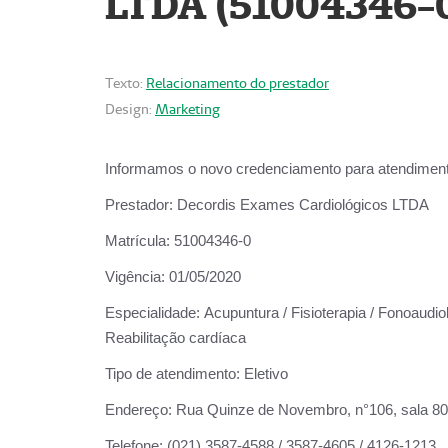
LTDA (51004346-
Texto:
Relacionamento do prestador
Design:
Marketing
Informamos o novo credenciamento para atendiment
Prestador:
Decordis Exames Cardiológicos LTDA
Matrícula:
51004346-0
Vigência:
01/05/2020
Especialidade:
Acupuntura / Fisioterapia / Fonoaudiol
Reabilitação cardíaca
Tipo de atendimento:
Eletivo
Endereço:
Rua Quinze de Novembro, n°106, sala 802,
Telefone:
(021) 3587-4588 / 3587-4605 / 4126-1213