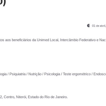
0)
01 de abri
os aos beneficiários da
Unimed Local, Intercâmbio Federativo e Naci
ogia / Psiquiatria / Nutrição / Psicologia / Teste ergométrico / Endosc
 Centro, Niterói, Estado do Rio de Janeiro.