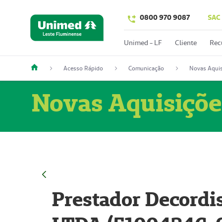
0800 970 9087
SAC
Unimed - LF
Cliente
Rec
Acesso Rápido
Comunicação
Novas Aquis
Novas Aquisiçõe
Prestador Decordi