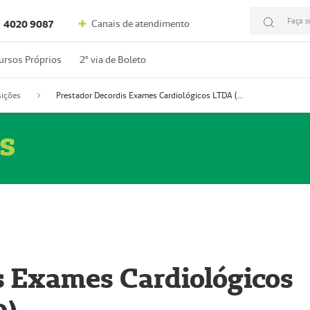
Faça s
Canais de atendimento
4020 9087
ursos Próprios
2º via de Boleto
ições
Prestador Decordis Exames Cardiológicos LTDA (51004346-0)
s
s Exames Cardiológicos