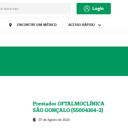
Login
ua busca aqui
ENCONTRE UM MÉDICO
ACESSO RÁPIDO
Prestador OFTALMOCLÍNICA
SÃO GONÇALO (55004164-2)
07 de Agosto de 2020