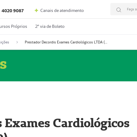
Faça s
Canais de atendimento
4020 9087
ursos Próprios
2º via de Boleto
ições
Prestador Decordis Exames Cardiológicos LTDA (51004346-0)
s
s Exames Cardiológicos