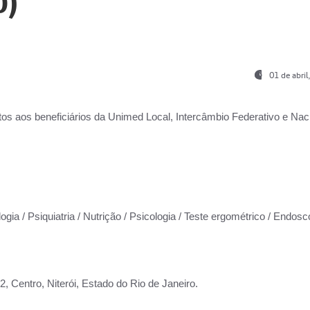
0)
01 de abri
os aos beneficiários da
Unimed Local, Intercâmbio Federativo e Naci
ogia / Psiquiatria / Nutrição / Psicologia / Teste ergométrico / Endosc
 Centro, Niterói, Estado do Rio de Janeiro.