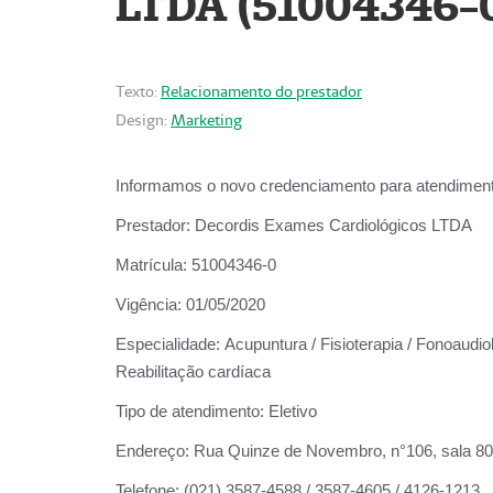
LTDA (51004346-
Texto:
Relacionamento do prestador
Design:
Marketing
Informamos o novo credenciamento para atendiment
Prestador:
Decordis Exames Cardiológicos LTDA
Matrícula:
51004346-0
Vigência:
01/05/2020
Especialidade:
Acupuntura / Fisioterapia / Fonoaudiol
Reabilitação cardíaca
Tipo de atendimento:
Eletivo
Endereço:
Rua Quinze de Novembro, n°106, sala 802,
Telefone:
(021) 3587-4588 / 3587-4605 / 4126-1213