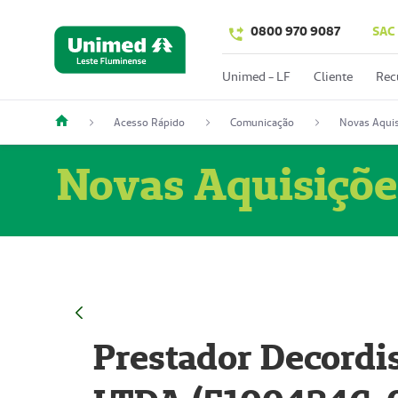
0800 970 9087
SAC
Unimed - LF
Cliente
Rec
Acesso Rápido
Comunicação
Novas Aquis
Novas Aquisiçõe
Prestador Decordi