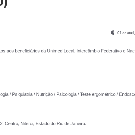
0)
01 de abri
os aos beneficiários da
Unimed Local, Intercâmbio Federativo e Naci
ogia / Psiquiatria / Nutrição / Psicologia / Teste ergométrico / Endosc
 Centro, Niterói, Estado do Rio de Janeiro.