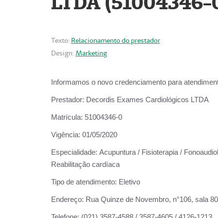
LTDA (51004346-
Texto:
Relacionamento do prestador
Design:
Marketing
Informamos o novo credenciamento para atendiment
Prestador:
Decordis Exames Cardiológicos LTDA
Matrícula:
51004346-0
Vigência:
01/05/2020
Especialidade:
Acupuntura / Fisioterapia / Fonoaudiol
Reabilitação cardíaca
Tipo de atendimento:
Eletivo
Endereço:
Rua Quinze de Novembro, n°106, sala 802,
Telefone:
(021) 3587-4588 / 3587-4605 / 4126-1213