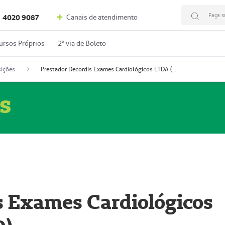
Faça s
Canais de atendimento
4020 9087
ursos Próprios
2º via de Boleto
ições
Prestador Decordis Exames Cardiológicos LTDA (51004346-0)
s
s Exames Cardiológicos