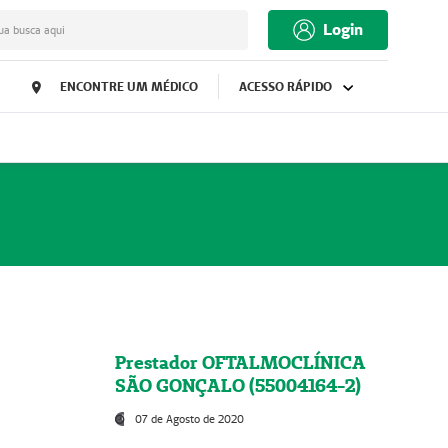
Login
ua busca aqui
ENCONTRE UM MÉDICO
ACESSO RÁPIDO
Prestador OFTALMOCLÍNICA
SÃO GONÇALO (55004164-2)
07 de Agosto de 2020