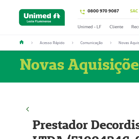
0800 970 9087
SAC
Unimed - LF
Cliente
Rec
Acesso Rápido
Comunicação
Novas Aquis
Novas Aquisiçõe
Prestador Decordi