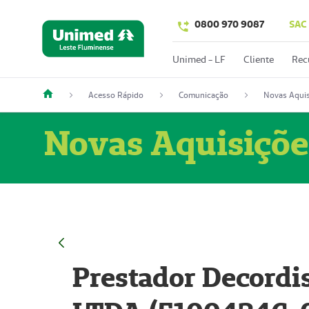
0800 970 9087
SAC
Unimed - LF
Cliente
Rec
Acesso Rápido
Comunicação
Novas Aquis
Novas Aquisiçõe
Prestador Decordi