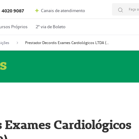
Faça s
Canais de atendimento
4020 9087
ursos Próprios
2º via de Boleto
ições
Prestador Decordis Exames Cardiológicos LTDA (51004346-0)
s
s Exames Cardiológicos