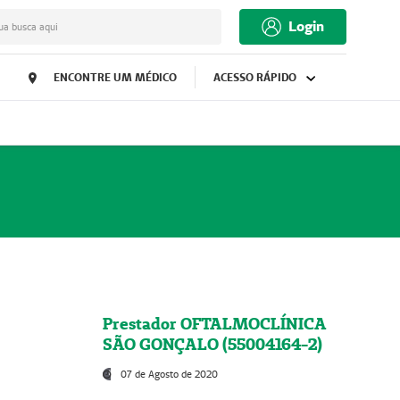
Login
ua busca aqui
ENCONTRE UM MÉDICO
ACESSO RÁPIDO
Prestador OFTALMOCLÍNICA
SÃO GONÇALO (55004164-2)
07 de Agosto de 2020