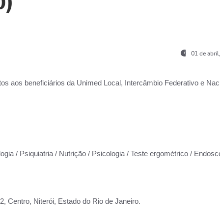
0)
01 de abri
os aos beneficiários da
Unimed Local, Intercâmbio Federativo e Naci
ogia / Psiquiatria / Nutrição / Psicologia / Teste ergométrico / Endosc
 Centro, Niterói, Estado do Rio de Janeiro.