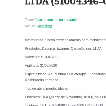
LTDA (51004346-
Texto:
Relacionamento do prestador
Design:
Marketing
Informamos o novo credenciamento para atendiment
Prestador:
Decordis Exames Cardiológicos LTDA
Matrícula:
51004346-0
Vigência:
01/05/2020
Especialidade:
Acupuntura / Fisioterapia / Fonoaudiol
Reabilitação cardíaca
Tipo de atendimento:
Eletivo
Endereço:
Rua Quinze de Novembro, n°106, sala 802,
Telefone:
(021) 3587-4588 / 3587-4605 / 4126-1213