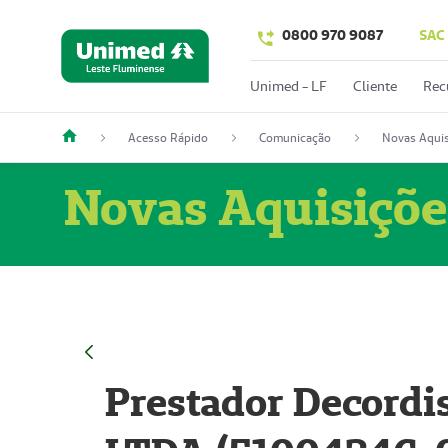
0800 970 9087
SAC
Unimed - LF
Cliente
Rec
Acesso Rápido
Comunicação
Novas Aquis
Novas Aquisiçõe
Prestador Decordi