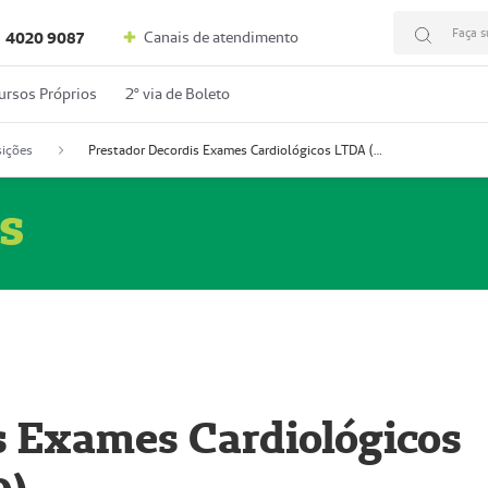
Faça s
Canais de atendimento
4020 9087
ursos Próprios
2º via de Boleto
ições
Prestador Decordis Exames Cardiológicos LTDA (51004346-0)
s
s Exames Cardiológicos