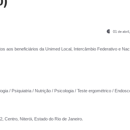
0)
01 de abri
os aos beneficiários da
Unimed Local, Intercâmbio Federativo e Naci
ogia / Psiquiatria / Nutrição / Psicologia / Teste ergométrico / Endosc
 Centro, Niterói, Estado do Rio de Janeiro.