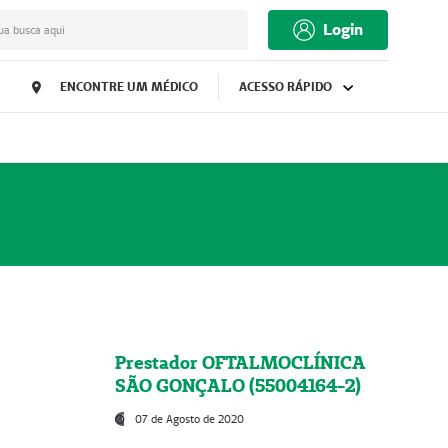
Login
ua busca aqui
ENCONTRE UM MÉDICO
ACESSO RÁPIDO
Prestador OFTALMOCLÍNICA
SÃO GONÇALO (55004164-2)
07 de Agosto de 2020