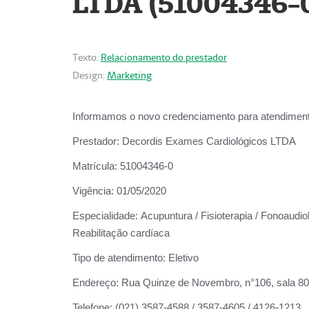
LTDA (51004346-
Texto:
Relacionamento do prestador
Design:
Marketing
Informamos o novo credenciamento para atendiment
Prestador:
Decordis Exames Cardiológicos LTDA
Matrícula:
51004346-0
Vigência:
01/05/2020
Especialidade:
Acupuntura / Fisioterapia / Fonoaudiol
Reabilitação cardíaca
Tipo de atendimento:
Eletivo
Endereço:
Rua Quinze de Novembro, n°106, sala 802,
Telefone:
(021) 3587-4588 / 3587-4605 / 4126-1213