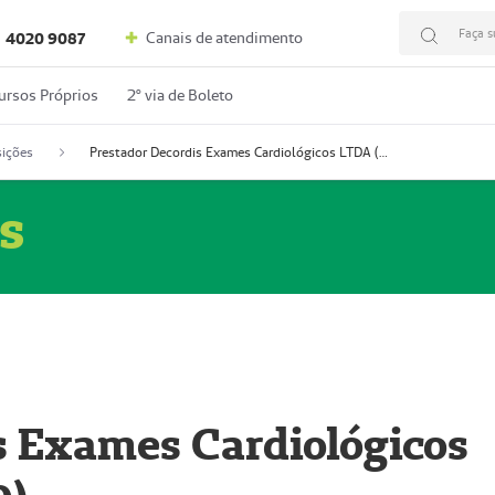
Faça s
Canais de atendimento
4020 9087
ursos Próprios
2º via de Boleto
ições
Prestador Decordis Exames Cardiológicos LTDA (51004346-0)
s
s Exames Cardiológicos