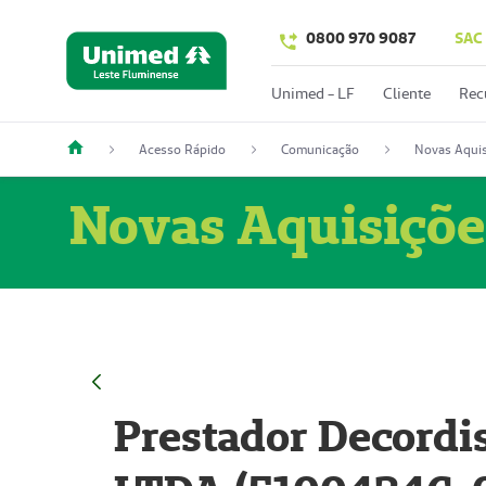
0800 970 9087
SAC
Unimed - LF
Cliente
Rec
Acesso Rápido
Comunicação
Novas Aquis
Novas Aquisiçõe
Prestador Decordi