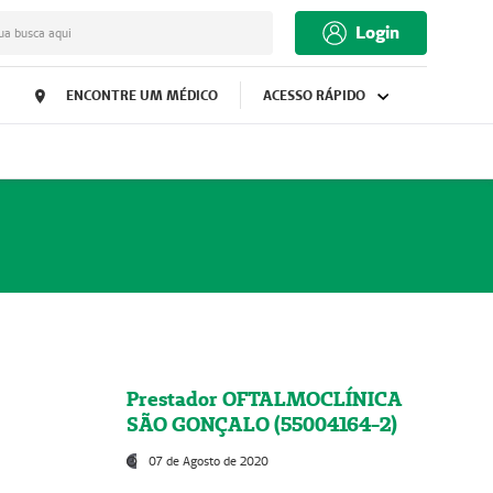
Login
ua busca aqui
ENCONTRE UM MÉDICO
ACESSO RÁPIDO
Prestador OFTALMOCLÍNICA
SÃO GONÇALO (55004164-2)
07 de Agosto de 2020