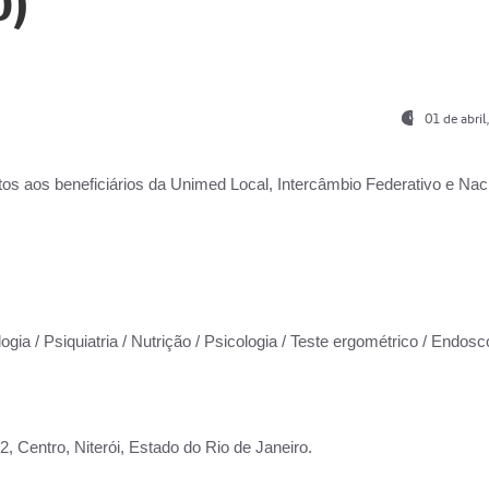
0)
01 de abri
os aos beneficiários da
Unimed Local, Intercâmbio Federativo e Naci
ogia / Psiquiatria / Nutrição / Psicologia / Teste ergométrico / Endosc
 Centro, Niterói, Estado do Rio de Janeiro.