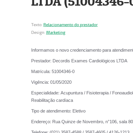
LTDA (51004346-
Texto:
Relacionamento do prestador
Design:
Marketing
Informamos o novo credenciamento para atendiment
Prestador:
Decordis Exames Cardiológicos LTDA
Matrícula:
51004346-0
Vigência:
01/05/2020
Especialidade:
Acupuntura / Fisioterapia / Fonoaudiol
Reabilitação cardíaca
Tipo de atendimento:
Eletivo
Endereço:
Rua Quinze de Novembro, n°106, sala 802,
Telefone:
(021) 3587-4588 / 3587-4605 / 4126-1213