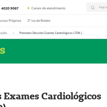
Faça s
Canais de atendimento
4020 9087
ursos Próprios
2º via de Boleto
ições
Prestador Decordis Exames Cardiológicos LTDA (51004346-0)
s
s Exames Cardiológicos