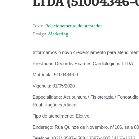
LTDA (51004346-
Texto:
Relacionamento do prestador
Design:
Marketing
Informamos o novo credenciamento para atendiment
Prestador:
Decordis Exames Cardiológicos LTDA
Matrícula:
51004346-0
Vigência:
01/05/2020
Especialidade:
Acupuntura / Fisioterapia / Fonoaudiol
Reabilitação cardíaca
Tipo de atendimento:
Eletivo
Endereço:
Rua Quinze de Novembro, n°106, sala 802,
Telefone:
(021) 3587-4588 / 3587-4605 / 4126-1213