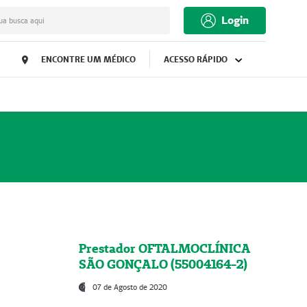
Login
ua busca aqui
ENCONTRE UM MÉDICO
ACESSO RÁPIDO
Prestador OFTALMOCLÍNICA
SÃO GONÇALO (55004164-2)
07 de Agosto de 2020