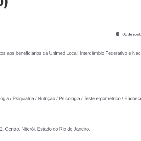
0)
01 de abri
os aos beneficiários da
Unimed Local, Intercâmbio Federativo e Naci
ogia / Psiquiatria / Nutrição / Psicologia / Teste ergométrico / Endosc
 Centro, Niterói, Estado do Rio de Janeiro.