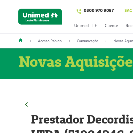
0800 970 9087
SAC
Unimed - LF
Cliente
Rec
Acesso Rápido
Comunicação
Novas Aquis
Novas Aquisiçõe
Prestador Decordi