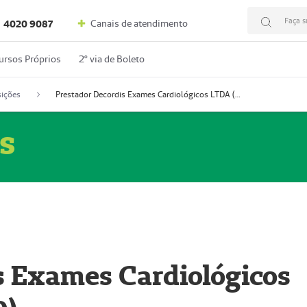
Faça s
Canais de atendimento
4020 9087
ursos Próprios
2º via de Boleto
ições
Prestador Decordis Exames Cardiológicos LTDA (51004346-0)
s
s Exames Cardiológicos