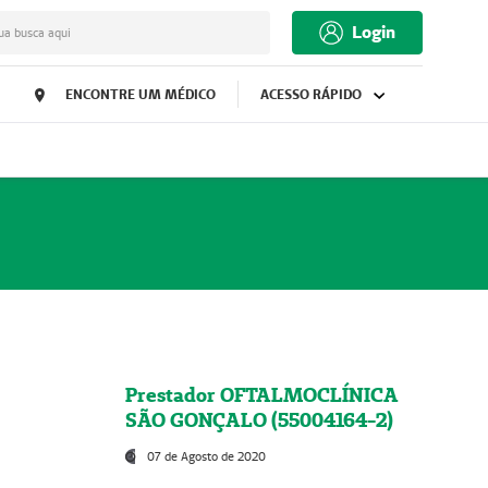
Login
ua busca aqui
ENCONTRE UM MÉDICO
ACESSO RÁPIDO
Prestador OFTALMOCLÍNICA
SÃO GONÇALO (55004164-2)
07 de Agosto de 2020