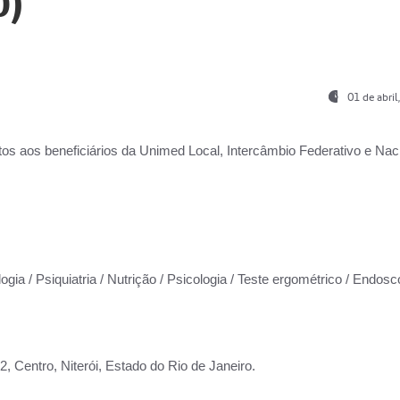
0)
01 de abri
os aos beneficiários da
Unimed Local, Intercâmbio Federativo e Naci
ogia / Psiquiatria / Nutrição / Psicologia / Teste ergométrico / Endosc
 Centro, Niterói, Estado do Rio de Janeiro.