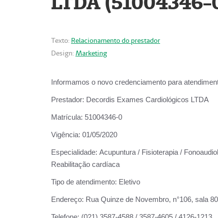
LTDA (51004346-
Texto:
Relacionamento do prestador
Design:
Marketing
Informamos o novo credenciamento para atendiment
Prestador:
Decordis Exames Cardiológicos LTDA
Matrícula:
51004346-0
Vigência:
01/05/2020
Especialidade:
Acupuntura / Fisioterapia / Fonoaudiol
Reabilitação cardíaca
Tipo de atendimento:
Eletivo
Endereço:
Rua Quinze de Novembro, n°106, sala 802,
Telefone:
(021) 3587-4588 / 3587-4605 / 4126-1213