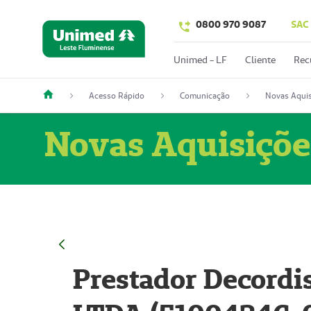
0800 970 9087
SAC
Unimed - LF
Cliente
Rec
Acesso Rápido
Comunicação
Novas Aquis
Novas Aquisiçõe
Prestador Decordi