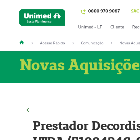
0800 970 9087
SAC
Unimed - LF
Cliente
Rec
Acesso Rápido
Comunicação
Novas Aquis
Novas Aquisiçõe
Prestador Decordi