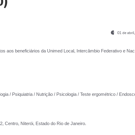
0)
01 de abri
os aos beneficiários da
Unimed Local, Intercâmbio Federativo e Naci
ogia / Psiquiatria / Nutrição / Psicologia / Teste ergométrico / Endosc
 Centro, Niterói, Estado do Rio de Janeiro.