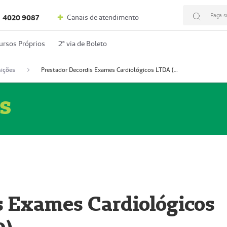
Faça s
Canais de atendimento
4020 9087
ursos Próprios
2º via de Boleto
ições
Prestador Decordis Exames Cardiológicos LTDA (51004346-0)
s
s Exames Cardiológicos