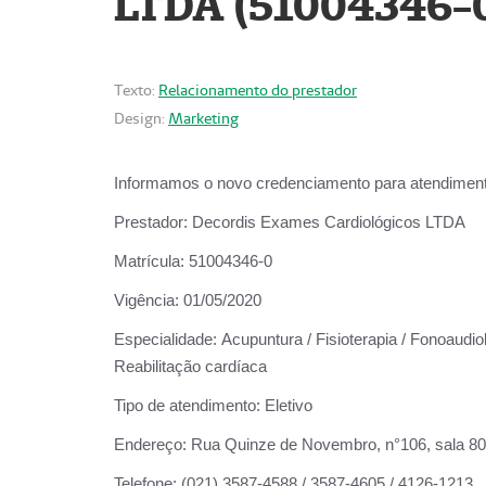
LTDA (51004346-
Texto:
Relacionamento do prestador
Design:
Marketing
Informamos o novo credenciamento para atendiment
Prestador:
Decordis Exames Cardiológicos LTDA
Matrícula:
51004346-0
Vigência:
01/05/2020
Especialidade:
Acupuntura / Fisioterapia / Fonoaudiol
Reabilitação cardíaca
Tipo de atendimento:
Eletivo
Endereço:
Rua Quinze de Novembro, n°106, sala 802,
Telefone:
(021) 3587-4588 / 3587-4605 / 4126-1213