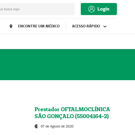
Login
ua busca aqui
ENCONTRE UM MÉDICO
ACESSO RÁPIDO
Prestador OFTALMOCLÍNICA
SÃO GONÇALO (55004164-2)
07 de Agosto de 2020