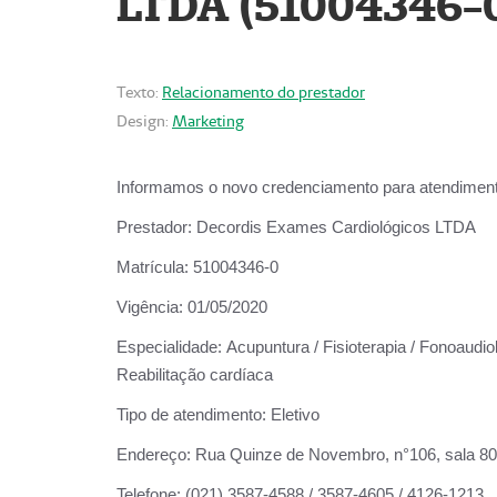
LTDA (51004346-
Texto:
Relacionamento do prestador
Design:
Marketing
Informamos o novo credenciamento para atendiment
Prestador:
Decordis Exames Cardiológicos LTDA
Matrícula:
51004346-0
Vigência:
01/05/2020
Especialidade:
Acupuntura / Fisioterapia / Fonoaudiol
Reabilitação cardíaca
Tipo de atendimento:
Eletivo
Endereço:
Rua Quinze de Novembro, n°106, sala 802,
Telefone:
(021) 3587-4588 / 3587-4605 / 4126-1213