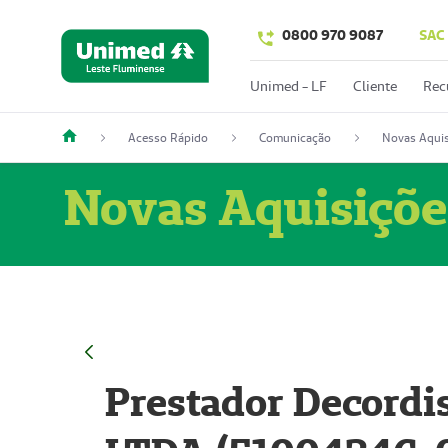
0800 970 9087
SAC
Unimed - LF
Cliente
Rec
Acesso Rápido
Comunicação
Novas Aquis
Novas Aquisiçõe
Prestador Decordi