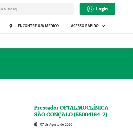
Login
ua busca aqui
ENCONTRE UM MÉDICO
ACESSO RÁPIDO
Prestador OFTALMOCLÍNICA
SÃO GONÇALO (55004164-2)
07 de Agosto de 2020