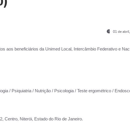
0)
01 de abri
os aos beneficiários da
Unimed Local, Intercâmbio Federativo e Naci
ogia / Psiquiatria / Nutrição / Psicologia / Teste ergométrico / Endosc
 Centro, Niterói, Estado do Rio de Janeiro.