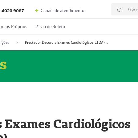
Faça s
Canais de atendimento
4020 9087
ursos Próprios
2º via de Boleto
ições
Prestador Decordis Exames Cardiológicos LTDA (51004346-0)
s
s Exames Cardiológicos