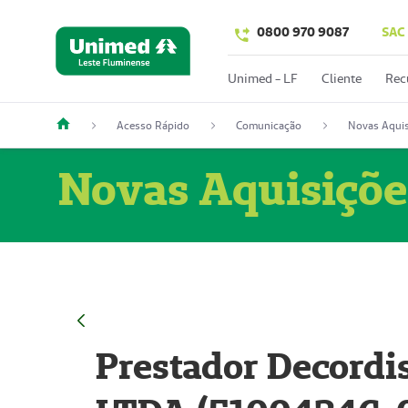
0800 970 9087
SAC
Unimed - LF
Cliente
Rec
Acesso Rápido
Comunicação
Novas Aquis
Novas Aquisiçõe
Prestador Decordi