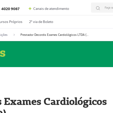
Faça s
Canais de atendimento
4020 9087
ursos Próprios
2º via de Boleto
ições
Prestador Decordis Exames Cardiológicos LTDA (51004346-0)
s
s Exames Cardiológicos