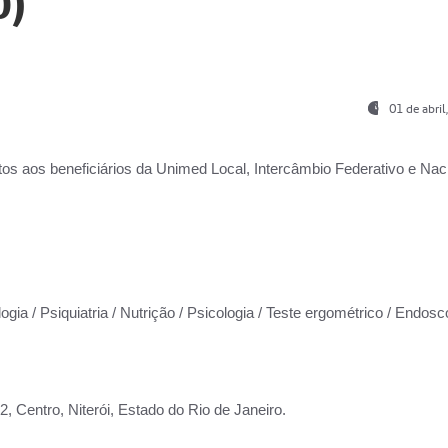
0)
01 de abri
os aos beneficiários da
Unimed Local, Intercâmbio Federativo e Naci
ogia / Psiquiatria / Nutrição / Psicologia / Teste ergométrico / Endosc
 Centro, Niterói, Estado do Rio de Janeiro.