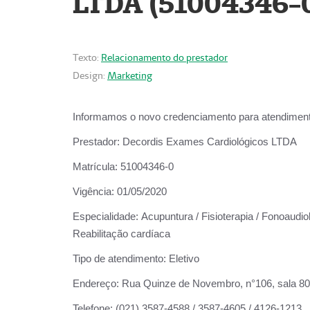
LTDA (51004346-
Texto:
Relacionamento do prestador
Design:
Marketing
Informamos o novo credenciamento para atendiment
Prestador:
Decordis Exames Cardiológicos LTDA
Matrícula:
51004346-0
Vigência:
01/05/2020
Especialidade:
Acupuntura / Fisioterapia / Fonoaudiol
Reabilitação cardíaca
Tipo de atendimento:
Eletivo
Endereço:
Rua Quinze de Novembro, n°106, sala 802,
Telefone:
(021) 3587-4588 / 3587-4605 / 4126-1213