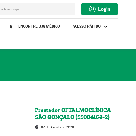
Login
ua busca aqui
ENCONTRE UM MÉDICO
ACESSO RÁPIDO
Prestador OFTALMOCLÍNICA
SÃO GONÇALO (55004164-2)
07 de Agosto de 2020