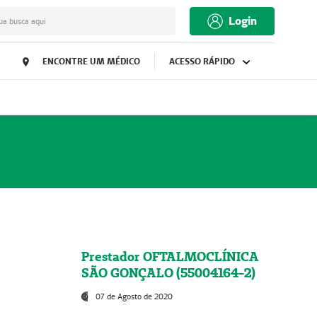
Login
ua busca aqui
ENCONTRE UM MÉDICO
ACESSO RÁPIDO
Prestador OFTALMOCLÍNICA
SÃO GONÇALO (55004164-2)
07 de Agosto de 2020