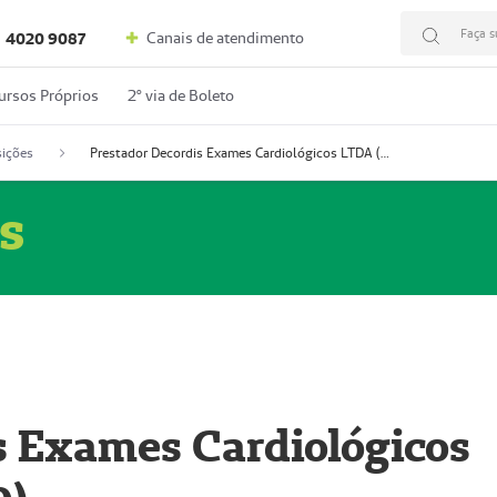
Faça s
Canais de atendimento
4020 9087
ursos Próprios
2º via de Boleto
ições
Prestador Decordis Exames Cardiológicos LTDA (51004346-0)
s
s Exames Cardiológicos