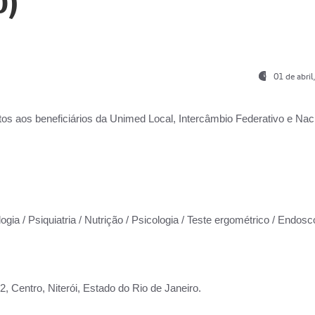
0)
01 de abri
os aos beneficiários da
Unimed Local, Intercâmbio Federativo e Naci
ogia / Psiquiatria / Nutrição / Psicologia / Teste ergométrico / Endosc
 Centro, Niterói, Estado do Rio de Janeiro.