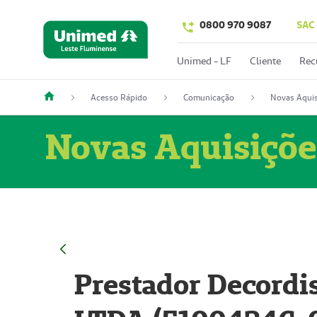
0800 970 9087
SAC
Unimed - LF
Cliente
Rec
Acesso Rápido
Comunicação
Novas Aquis
Novas Aquisiçõe
Prestador Decordi