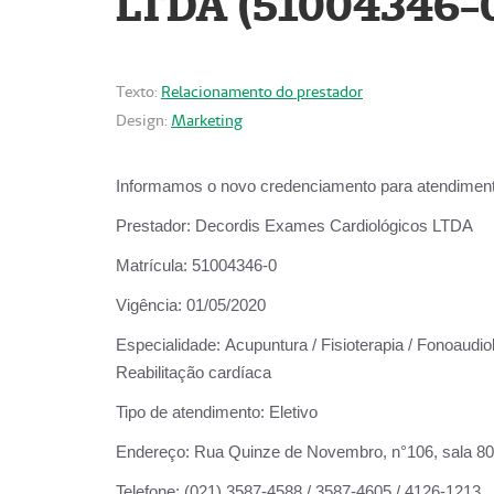
LTDA (51004346-
Texto:
Relacionamento do prestador
Design:
Marketing
Informamos o novo credenciamento para atendiment
Prestador:
Decordis Exames Cardiológicos LTDA
Matrícula:
51004346-0
Vigência:
01/05/2020
Especialidade:
Acupuntura / Fisioterapia / Fonoaudiol
Reabilitação cardíaca
Tipo de atendimento:
Eletivo
Endereço:
Rua Quinze de Novembro, n°106, sala 802,
Telefone:
(021) 3587-4588 / 3587-4605 / 4126-1213