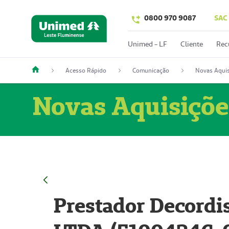
0800 970 9087
SAC
Unimed - LF
Cliente
Rec
Acesso Rápido
Comunicação
Novas Aquis
Novas Aquisiçõe
Prestador Decordi