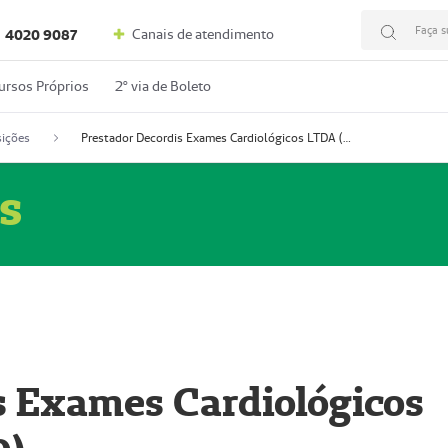
Faça s
Canais de atendimento
4020 9087
ursos Próprios
2º via de Boleto
ições
Prestador Decordis Exames Cardiológicos LTDA (51004346-0)
s
s Exames Cardiológicos