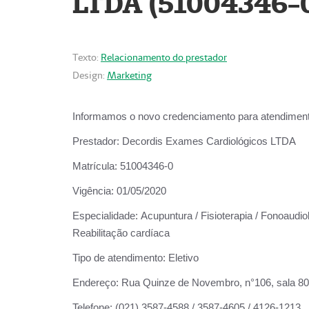
LTDA (51004346-
Texto:
Relacionamento do prestador
Design:
Marketing
Informamos o novo credenciamento para atendiment
Prestador:
Decordis Exames Cardiológicos LTDA
Matrícula:
51004346-0
Vigência:
01/05/2020
Especialidade:
Acupuntura / Fisioterapia / Fonoaudiol
Reabilitação cardíaca
Tipo de atendimento:
Eletivo
Endereço:
Rua Quinze de Novembro, n°106, sala 802,
Telefone:
(021) 3587-4588 / 3587-4605 / 4126-1213