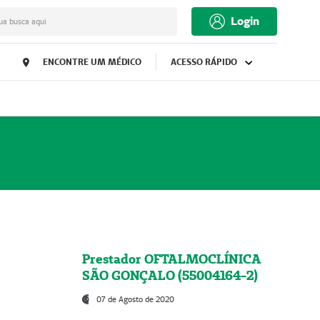
Login
ua busca aqui
ENCONTRE UM MÉDICO
ACESSO RÁPIDO
Prestador OFTALMOCLÍNICA
SÃO GONÇALO (55004164-2)
07 de Agosto de 2020