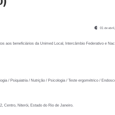
0)
01 de abri
os aos beneficiários da
Unimed Local, Intercâmbio Federativo e Naci
ogia / Psiquiatria / Nutrição / Psicologia / Teste ergométrico / Endosc
 Centro, Niterói, Estado do Rio de Janeiro.