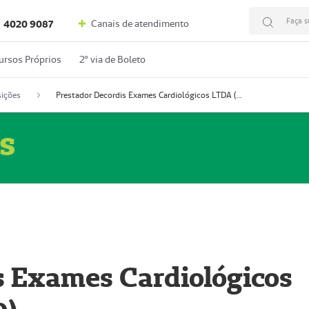
Faça s
Canais de atendimento
4020 9087
ursos Próprios
2º via de Boleto
ições
Prestador Decordis Exames Cardiológicos LTDA (51004346-0)
s
s Exames Cardiológicos