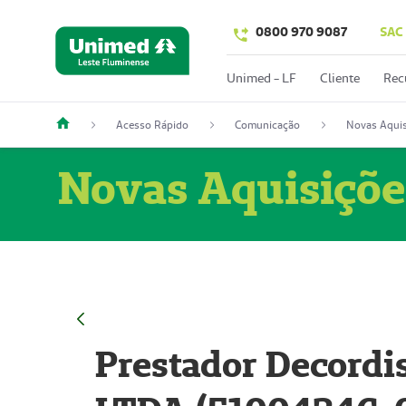
0800 970 9087
SAC
Unimed - LF
Cliente
Rec
Acesso Rápido
Comunicação
Novas Aquis
Novas Aquisiçõe
Prestador Decordi