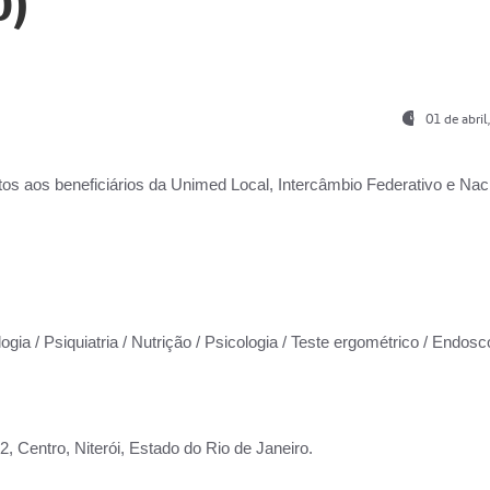
0)
01 de abri
os aos beneficiários da
Unimed Local, Intercâmbio Federativo e Naci
ogia / Psiquiatria / Nutrição / Psicologia / Teste ergométrico / Endosc
 Centro, Niterói, Estado do Rio de Janeiro.