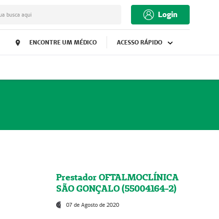
Login
ua busca aqui
ENCONTRE UM MÉDICO
ACESSO RÁPIDO
Prestador OFTALMOCLÍNICA
SÃO GONÇALO (55004164-2)
07 de Agosto de 2020