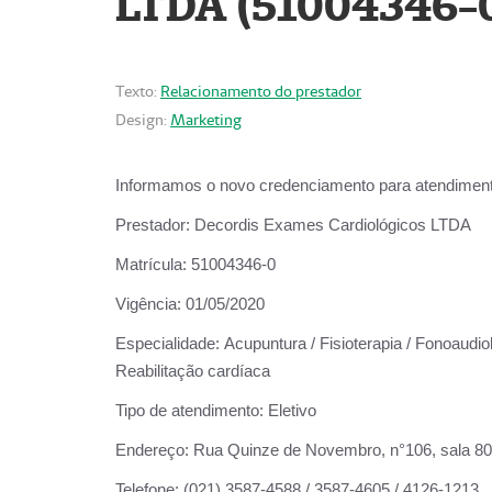
LTDA (51004346-
Texto:
Relacionamento do prestador
Design:
Marketing
Informamos o novo credenciamento para atendiment
Prestador:
Decordis Exames Cardiológicos LTDA
Matrícula:
51004346-0
Vigência:
01/05/2020
Especialidade:
Acupuntura / Fisioterapia / Fonoaudiol
Reabilitação cardíaca
Tipo de atendimento:
Eletivo
Endereço:
Rua Quinze de Novembro, n°106, sala 802,
Telefone:
(021) 3587-4588 / 3587-4605 / 4126-1213