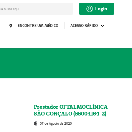
Login
ua busca aqui
ENCONTRE UM MÉDICO
ACESSO RÁPIDO
Prestador OFTALMOCLÍNICA
SÃO GONÇALO (55004164-2)
07 de Agosto de 2020