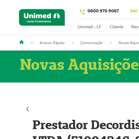
0800 970 9087
SAC
Unimed - LF
Cliente
Rec
Acesso Rápido
Comunicação
Novas Aquis
Novas Aquisiçõe
Prestador Decordi