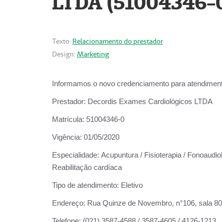
LTDA (51004346-
Texto:
Relacionamento do prestador
Design:
Marketing
Informamos o novo credenciamento para atendiment
Prestador:
Decordis Exames Cardiológicos LTDA
Matrícula:
51004346-0
Vigência:
01/05/2020
Especialidade:
Acupuntura / Fisioterapia / Fonoaudiol
Reabilitação cardíaca
Tipo de atendimento:
Eletivo
Endereço:
Rua Quinze de Novembro, n°106, sala 802,
Telefone:
(021) 3587-4588 / 3587-4605 / 4126-1213