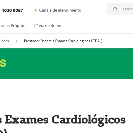
Faça s
Canais de atendimento
4020 9087
ursos Próprios
2º via de Boleto
ições
Prestador Decordis Exames Cardiológicos LTDA (51004346-0)
s
s Exames Cardiológicos