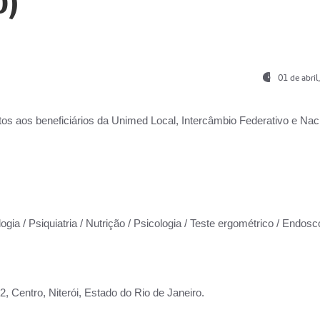
0)
01 de abri
os aos beneficiários da
Unimed Local, Intercâmbio Federativo e Naci
ogia / Psiquiatria / Nutrição / Psicologia / Teste ergométrico / Endosc
 Centro, Niterói, Estado do Rio de Janeiro.