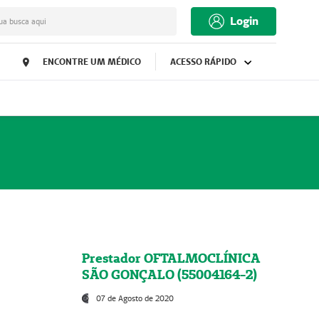
Login
ua busca aqui
ENCONTRE UM MÉDICO
ACESSO RÁPIDO
Prestador OFTALMOCLÍNICA
SÃO GONÇALO (55004164-2)
07 de Agosto de 2020