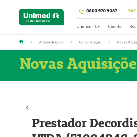
0800 970 9087
SAC
Unimed - LF
Cliente
Rec
Acesso Rápido
Comunicação
Novas Aquis
Novas Aquisiçõe
Prestador Decordi