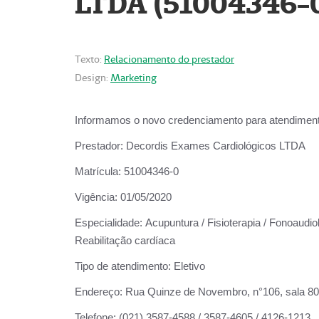
LTDA (51004346-
Texto:
Relacionamento do prestador
Design:
Marketing
Informamos o novo credenciamento para atendiment
Prestador:
Decordis Exames Cardiológicos LTDA
Matrícula:
51004346-0
Vigência:
01/05/2020
Especialidade:
Acupuntura / Fisioterapia / Fonoaudiol
Reabilitação cardíaca
Tipo de atendimento:
Eletivo
Endereço:
Rua Quinze de Novembro, n°106, sala 802,
Telefone:
(021) 3587-4588 / 3587-4605 / 4126-1213