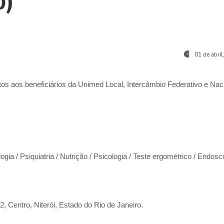
0)
01 de abri
os aos beneficiários da
Unimed Local, Intercâmbio Federativo e Naci
ogia / Psiquiatria / Nutrição / Psicologia / Teste ergométrico / Endosc
 Centro, Niterói, Estado do Rio de Janeiro.