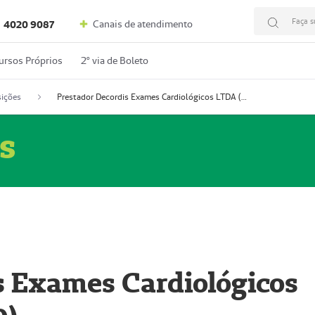
Faça s
Canais de atendimento
4020 9087
ursos Próprios
2º via de Boleto
ições
Prestador Decordis Exames Cardiológicos LTDA (51004346-0)
s
s Exames Cardiológicos