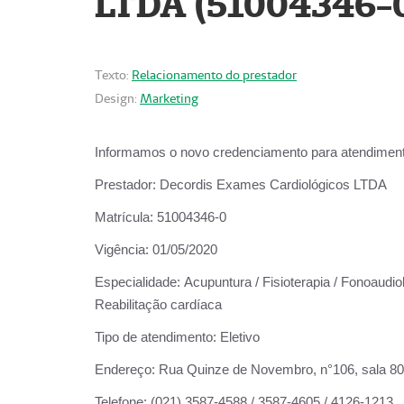
LTDA (51004346-
Texto:
Relacionamento do prestador
Design:
Marketing
Informamos o novo credenciamento para atendiment
Prestador:
Decordis Exames Cardiológicos LTDA
Matrícula:
51004346-0
Vigência:
01/05/2020
Especialidade:
Acupuntura / Fisioterapia / Fonoaudiol
Reabilitação cardíaca
Tipo de atendimento:
Eletivo
Endereço:
Rua Quinze de Novembro, n°106, sala 802,
Telefone:
(021) 3587-4588 / 3587-4605 / 4126-1213