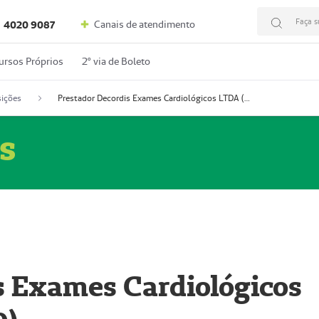
Faça s
Canais de atendimento
4020 9087
ursos Próprios
2º via de Boleto
ições
Prestador Decordis Exames Cardiológicos LTDA (51004346-0)
s
s Exames Cardiológicos