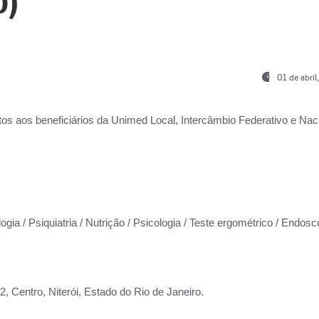
0)
01 de abri
os aos beneficiários da
Unimed Local, Intercâmbio Federativo e Naci
ogia / Psiquiatria / Nutrição / Psicologia / Teste ergométrico / Endosc
 Centro, Niterói, Estado do Rio de Janeiro.