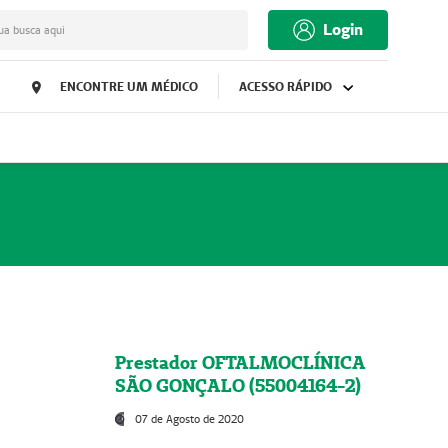
Login
ua busca aqui
ENCONTRE UM MÉDICO
ACESSO RÁPIDO
Prestador OFTALMOCLÍNICA
SÃO GONÇALO (55004164-2)
07 de Agosto de 2020