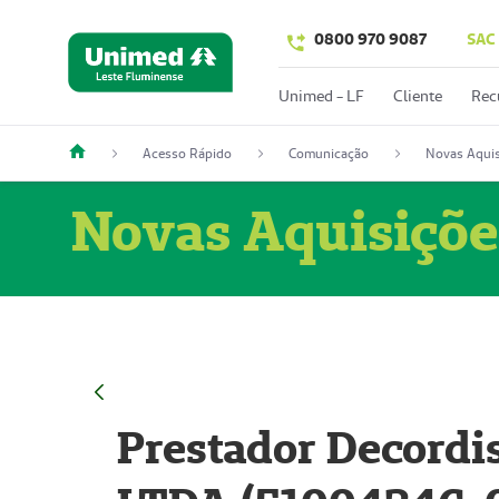
0800 970 9087
SAC
Unimed - LF
Cliente
Rec
Acesso Rápido
Comunicação
Novas Aquis
Novas Aquisiçõe
Prestador Decordi