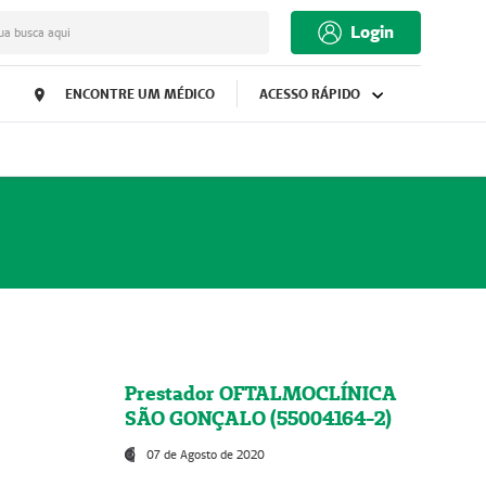
Login
ua busca aqui
ENCONTRE UM MÉDICO
ACESSO RÁPIDO
Prestador OFTALMOCLÍNICA
SÃO GONÇALO (55004164-2)
07 de Agosto de 2020