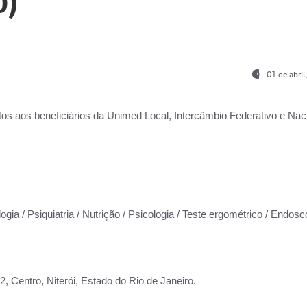
0)
01 de abri
os aos beneficiários da
Unimed Local, Intercâmbio Federativo e Naci
ogia / Psiquiatria / Nutrição / Psicologia / Teste ergométrico / Endosc
 Centro, Niterói, Estado do Rio de Janeiro.