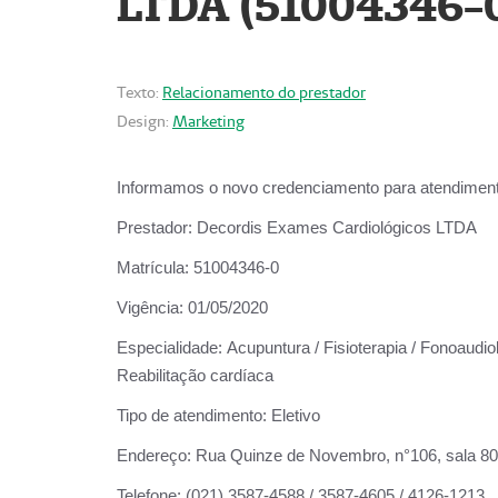
LTDA (51004346-
Texto:
Relacionamento do prestador
Design:
Marketing
Informamos o novo credenciamento para atendiment
Prestador:
Decordis Exames Cardiológicos LTDA
Matrícula:
51004346-0
Vigência:
01/05/2020
Especialidade:
Acupuntura / Fisioterapia / Fonoaudiol
Reabilitação cardíaca
Tipo de atendimento:
Eletivo
Endereço:
Rua Quinze de Novembro, n°106, sala 802,
Telefone:
(021) 3587-4588 / 3587-4605 / 4126-1213