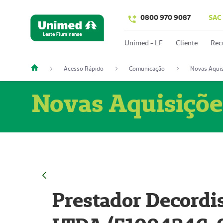
0800 970 9087
SAC
Unimed - LF
Cliente
Rec
Acesso Rápido
Comunicação
Novas Aquis
Novas Aquisiçõe
Prestador Decordi