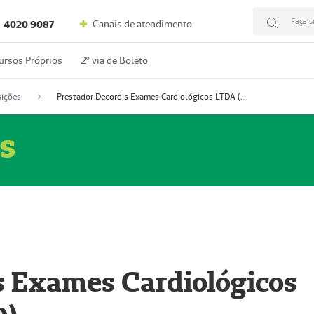
Faça s
Canais de atendimento
4020 9087
ursos Próprios
2º via de Boleto
ições
Prestador Decordis Exames Cardiológicos LTDA (51004346-0)
s
s Exames Cardiológicos