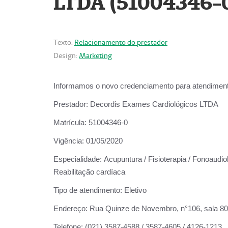
LTDA (51004346-
Texto:
Relacionamento do prestador
Design:
Marketing
Informamos o novo credenciamento para atendiment
Prestador:
Decordis Exames Cardiológicos LTDA
Matrícula:
51004346-0
Vigência:
01/05/2020
Especialidade:
Acupuntura / Fisioterapia / Fonoaudiol
Reabilitação cardíaca
Tipo de atendimento:
Eletivo
Endereço:
Rua Quinze de Novembro, n°106, sala 802,
Telefone:
(021) 3587-4588 / 3587-4605 / 4126-1213