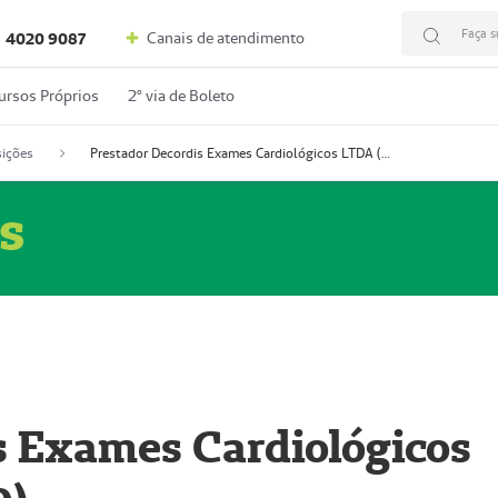
Faça s
Canais de atendimento
4020 9087
ursos Próprios
2º via de Boleto
ições
Prestador Decordis Exames Cardiológicos LTDA (51004346-0)
s
s Exames Cardiológicos