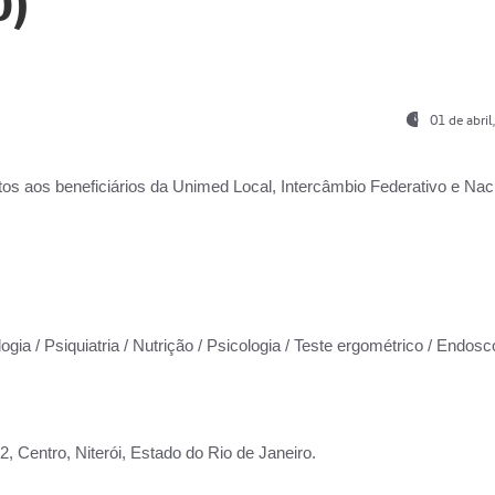
0)
01 de abri
os aos beneficiários da
Unimed Local, Intercâmbio Federativo e Naci
ogia / Psiquiatria / Nutrição / Psicologia / Teste ergométrico / Endosc
 Centro, Niterói, Estado do Rio de Janeiro.