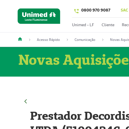
0800 970 9087
SAC
Unimed - LF
Cliente
Rec
Acesso Rápido
Comunicação
Novas Aquis
Novas Aquisiçõe
Prestador Decordi