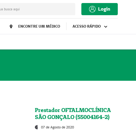
Login
ua busca aqui
ENCONTRE UM MÉDICO
ACESSO RÁPIDO
Prestador OFTALMOCLÍNICA
SÃO GONÇALO (55004164-2)
07 de Agosto de 2020