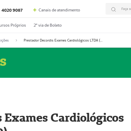
Faça s
Canais de atendimento
4020 9087
ursos Próprios
2º via de Boleto
ições
Prestador Decordis Exames Cardiológicos LTDA (51004346-0)
s
s Exames Cardiológicos