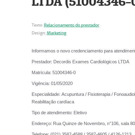
LTDA (51004346-
Texto:
Relacionamento do prestador
Design:
Marketing
Informamos o novo credenciamento para atendiment
Prestador:
Decordis Exames Cardiológicos LTDA
Matrícula:
51004346-0
Vigência:
01/05/2020
Especialidade:
Acupuntura / Fisioterapia / Fonoaudiol
Reabilitação cardíaca
Tipo de atendimento:
Eletivo
Endereço:
Rua Quinze de Novembro, n°106, sala 802,
Telefone:
(021) 3587-4588 / 3587-4605 / 4126-1213