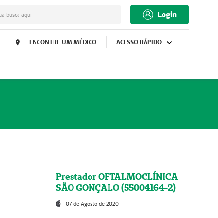
Login
ua busca aqui
ENCONTRE UM MÉDICO
ACESSO RÁPIDO
Prestador OFTALMOCLÍNICA
SÃO GONÇALO (55004164-2)
07 de Agosto de 2020