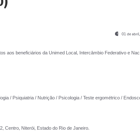
0)
01 de abri
os aos beneficiários da
Unimed Local, Intercâmbio Federativo e Naci
ogia / Psiquiatria / Nutrição / Psicologia / Teste ergométrico / Endosc
 Centro, Niterói, Estado do Rio de Janeiro.