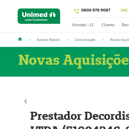
0800 970 9087
SAC
Unimed - LF
Cliente
Rec
Acesso Rápido
Comunicação
Novas Aquis
Novas Aquisiçõe
Prestador Decordi