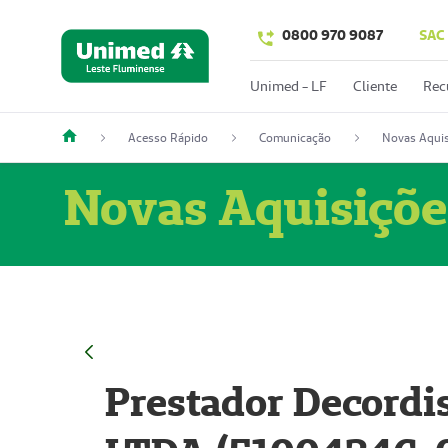
0800 970 9087
SAC
Unimed - LF
Cliente
Rec
Acesso Rápido
Comunicação
Novas Aquis
Novas Aquisiçõe
Prestador Decordi