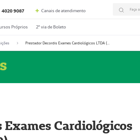
Faça s
Canais de atendimento
4020 9087
ursos Próprios
2º via de Boleto
ições
Prestador Decordis Exames Cardiológicos LTDA (51004346-0)
s
s Exames Cardiológicos