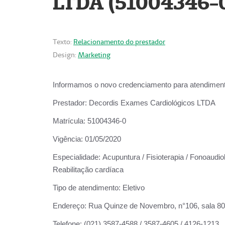
LTDA (51004346-
Texto:
Relacionamento do prestador
Design:
Marketing
Informamos o novo credenciamento para atendiment
Prestador:
Decordis Exames Cardiológicos LTDA
Matrícula:
51004346-0
Vigência:
01/05/2020
Especialidade:
Acupuntura / Fisioterapia / Fonoaudiol
Reabilitação cardíaca
Tipo de atendimento:
Eletivo
Endereço:
Rua Quinze de Novembro, n°106, sala 802,
Telefone:
(021) 3587-4588 / 3587-4605 / 4126-1213