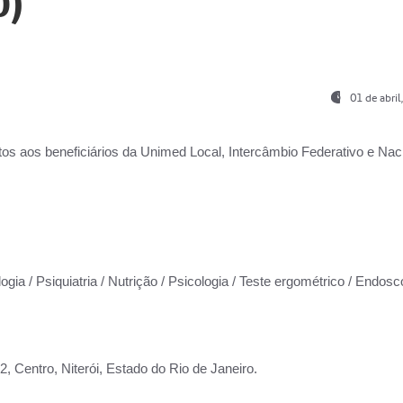
0)
01 de abri
os aos beneficiários da
Unimed Local, Intercâmbio Federativo e Naci
ogia / Psiquiatria / Nutrição / Psicologia / Teste ergométrico / Endosc
 Centro, Niterói, Estado do Rio de Janeiro.