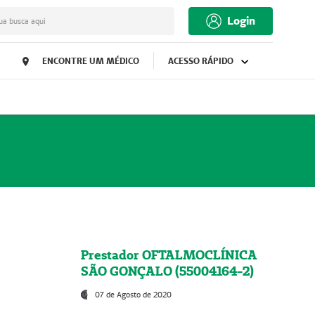
Login
ua busca aqui
ENCONTRE UM MÉDICO
ACESSO RÁPIDO
Prestador OFTALMOCLÍNICA
SÃO GONÇALO (55004164-2)
07 de Agosto de 2020