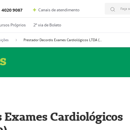
Faça s
Canais de atendimento
4020 9087
ursos Próprios
2º via de Boleto
ições
Prestador Decordis Exames Cardiológicos LTDA (51004346-0)
s
s Exames Cardiológicos