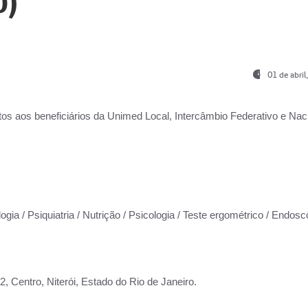
0)
01 de abri
os aos beneficiários da
Unimed Local, Intercâmbio Federativo e Naci
ogia / Psiquiatria / Nutrição / Psicologia / Teste ergométrico / Endosc
 Centro, Niterói, Estado do Rio de Janeiro.