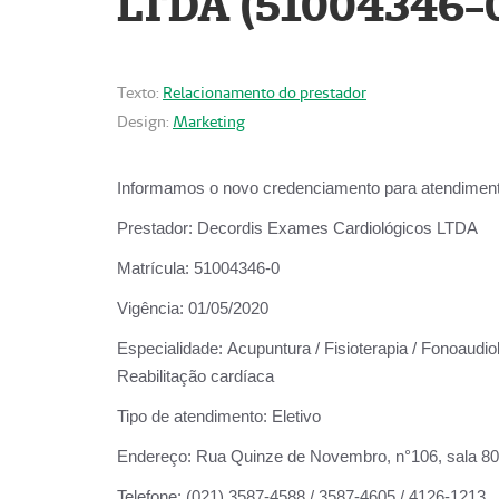
LTDA (51004346-
Texto:
Relacionamento do prestador
Design:
Marketing
Informamos o novo credenciamento para atendiment
Prestador:
Decordis Exames Cardiológicos LTDA
Matrícula:
51004346-0
Vigência:
01/05/2020
Especialidade:
Acupuntura / Fisioterapia / Fonoaudiol
Reabilitação cardíaca
Tipo de atendimento:
Eletivo
Endereço:
Rua Quinze de Novembro, n°106, sala 802,
Telefone:
(021) 3587-4588 / 3587-4605 / 4126-1213