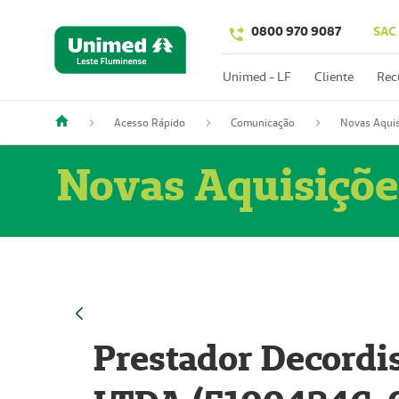
0800 970 9087
SAC
Unimed - LF
Cliente
Rec
Acesso Rápido
Comunicação
Novas Aquis
Novas Aquisiçõe
Prestador Decordi