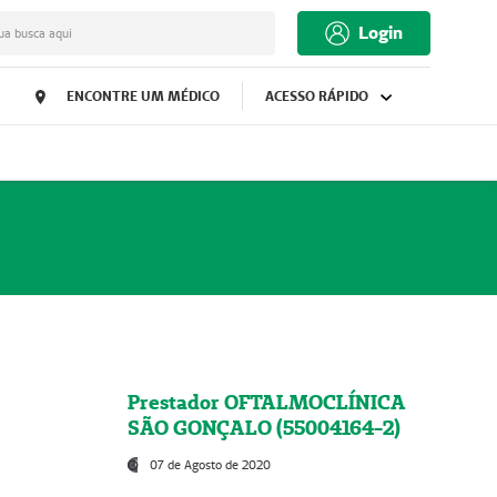
Login
ua busca aqui
ENCONTRE UM MÉDICO
ACESSO RÁPIDO
Prestador OFTALMOCLÍNICA
SÃO GONÇALO (55004164-2)
07 de Agosto de 2020