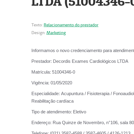
LTDA (51004346-
Texto:
Relacionamento do prestador
Design:
Marketing
Informamos o novo credenciamento para atendiment
Prestador:
Decordis Exames Cardiológicos LTDA
Matrícula:
51004346-0
Vigência:
01/05/2020
Especialidade:
Acupuntura / Fisioterapia / Fonoaudiol
Reabilitação cardíaca
Tipo de atendimento:
Eletivo
Endereço:
Rua Quinze de Novembro, n°106, sala 802,
Telefone:
(021) 3587-4588 / 3587-4605 / 4126-1213