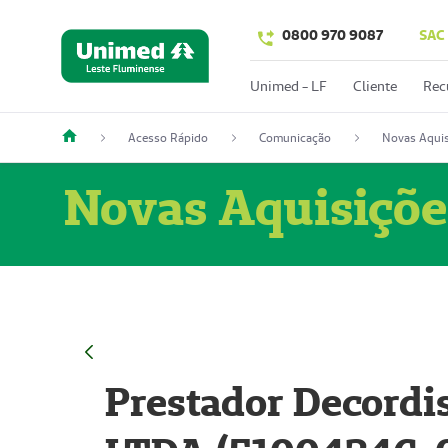
0800 970 9087
SAC
Unimed - LF
Cliente
Rec
Acesso Rápido
Comunicação
Novas Aquis
Novas Aquisiçõe
Prestador Decordi