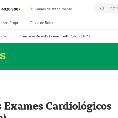
Faça s
Canais de atendimento
4020 9087
ursos Próprios
2º via de Boleto
ições
Prestador Decordis Exames Cardiológicos LTDA (51004346-0)
s
s Exames Cardiológicos