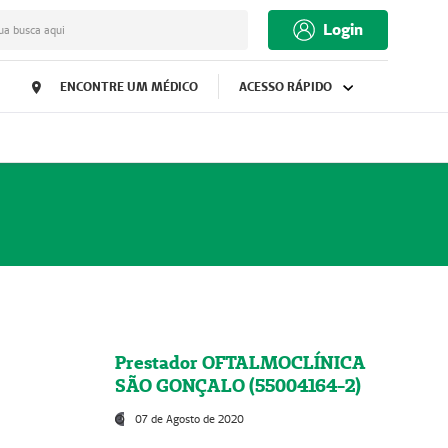
Login
ua busca aqui
ENCONTRE UM MÉDICO
ACESSO RÁPIDO
Prestador OFTALMOCLÍNICA
SÃO GONÇALO (55004164-2)
07 de Agosto de 2020