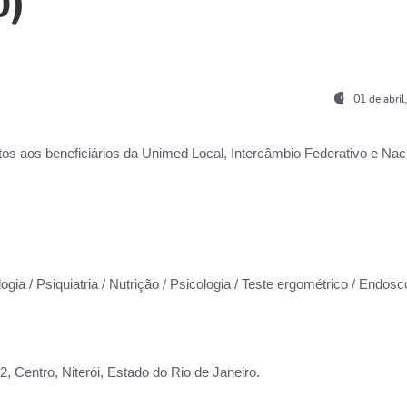
0)
01 de abri
os aos beneficiários da
Unimed Local, Intercâmbio Federativo e Naci
ogia / Psiquiatria / Nutrição / Psicologia / Teste ergométrico / Endosc
 Centro, Niterói, Estado do Rio de Janeiro.