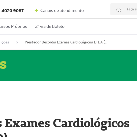
Faça s
Canais de atendimento
4020 9087
ursos Próprios
2º via de Boleto
ições
Prestador Decordis Exames Cardiológicos LTDA (51004346-0)
s
s Exames Cardiológicos