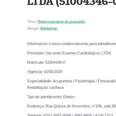
LTDA (51004346-
Texto:
Relacionamento do prestador
Design:
Marketing
Informamos o novo credenciamento para atendiment
Prestador:
Decordis Exames Cardiológicos LTDA
Matrícula:
51004346-0
Vigência:
01/05/2020
Especialidade:
Acupuntura / Fisioterapia / Fonoaudiol
Reabilitação cardíaca
Tipo de atendimento:
Eletivo
Endereço:
Rua Quinze de Novembro, n°106, sala 802,
Telefone:
(021) 3587-4588 / 3587-4605 / 4126-1213