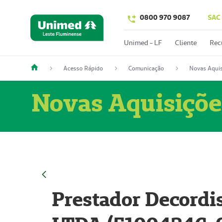
0800 970 9087
SAC
Unimed - LF
Cliente
Rec
Acesso Rápido
Comunicação
Novas Aquis
Novas Aquisiçõe
Prestador Decordi