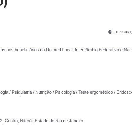
0)
01 de abri
os aos beneficiários da
Unimed Local, Intercâmbio Federativo e Naci
ogia / Psiquiatria / Nutrição / Psicologia / Teste ergométrico / Endosc
 Centro, Niterói, Estado do Rio de Janeiro.