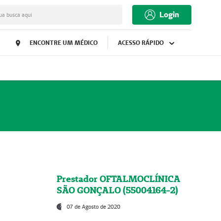
Login
ua busca aqui
ENCONTRE UM MÉDICO
ACESSO RÁPIDO
Prestador OFTALMOCLÍNICA
SÃO GONÇALO (55004164-2)
07 de Agosto de 2020