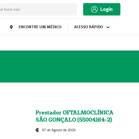
Login
ua busca aqui
ENCONTRE UM MÉDICO
ACESSO RÁPIDO
Prestador OFTALMOCLÍNICA
SÃO GONÇALO (55004164-2)
07 de Agosto de 2020