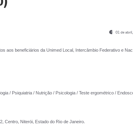
0)
01 de abri
os aos beneficiários da
Unimed Local, Intercâmbio Federativo e Naci
ogia / Psiquiatria / Nutrição / Psicologia / Teste ergométrico / Endosc
 Centro, Niterói, Estado do Rio de Janeiro.