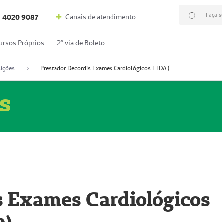
Faça s
Canais de atendimento
4020 9087
ursos Próprios
2º via de Boleto
ições
Prestador Decordis Exames Cardiológicos LTDA (51004346-0)
s
s Exames Cardiológicos