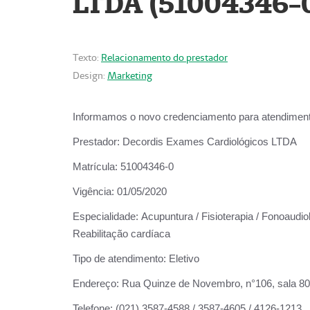
LTDA (51004346-
Texto:
Relacionamento do prestador
Design:
Marketing
Informamos o novo credenciamento para atendiment
Prestador:
Decordis Exames Cardiológicos LTDA
Matrícula:
51004346-0
Vigência:
01/05/2020
Especialidade:
Acupuntura / Fisioterapia / Fonoaudiol
Reabilitação cardíaca
Tipo de atendimento:
Eletivo
Endereço:
Rua Quinze de Novembro, n°106, sala 802,
Telefone:
(021) 3587-4588 / 3587-4605 / 4126-1213