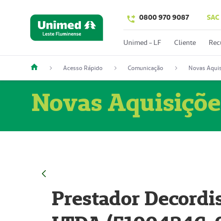
0800 970 9087
SAC
Unimed - LF
Cliente
Rec
Acesso Rápido
Comunicação
Novas Aquis
Novas Aquisiçõe
Prestador Decordi