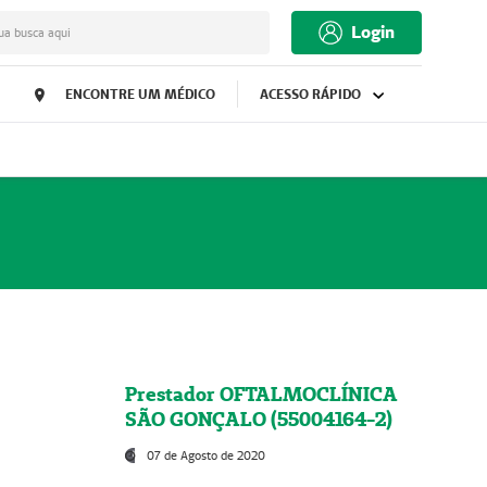
Login
ua busca aqui
ENCONTRE UM MÉDICO
ACESSO RÁPIDO
Prestador OFTALMOCLÍNICA
SÃO GONÇALO (55004164-2)
07 de Agosto de 2020