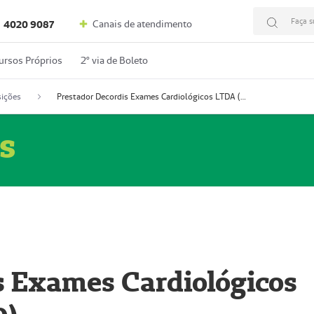
Faça s
Canais de atendimento
4020 9087
ursos Próprios
2º via de Boleto
ições
Prestador Decordis Exames Cardiológicos LTDA (51004346-0)
s
s Exames Cardiológicos