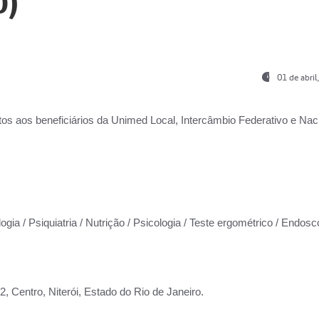
0)
01 de abri
os aos beneficiários da
Unimed Local, Intercâmbio Federativo e Naci
ogia / Psiquiatria / Nutrição / Psicologia / Teste ergométrico / Endosc
 Centro, Niterói, Estado do Rio de Janeiro.