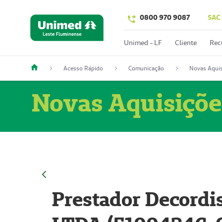
0800 970 9087
SAC
Unimed - LF
Cliente
Rec
Acesso Rápido
Comunicação
Novas Aquis
Novas Aquisiçõe
Prestador Decordi