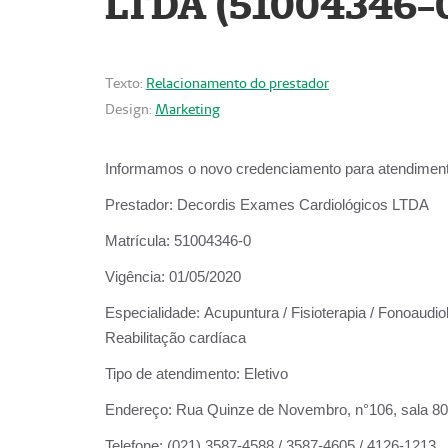
LTDA (51004346-
Texto:
Relacionamento do prestador
Design:
Marketing
Informamos o novo credenciamento para atendiment
Prestador:
Decordis Exames Cardiológicos LTDA
Matrícula:
51004346-0
Vigência:
01/05/2020
Especialidade:
Acupuntura / Fisioterapia / Fonoaudiol
Reabilitação cardíaca
Tipo de atendimento:
Eletivo
Endereço:
Rua Quinze de Novembro, n°106, sala 802,
Telefone:
(021) 3587-4588 / 3587-4605 / 4126-1213