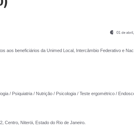
0)
01 de abri
os aos beneficiários da
Unimed Local, Intercâmbio Federativo e Naci
ogia / Psiquiatria / Nutrição / Psicologia / Teste ergométrico / Endosc
 Centro, Niterói, Estado do Rio de Janeiro.