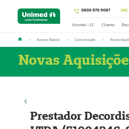
0800 970 9087
SAC
Unimed - LF
Cliente
Rec
Acesso Rápido
Comunicação
Novas Aquis
Novas Aquisiçõe
Prestador Decordi