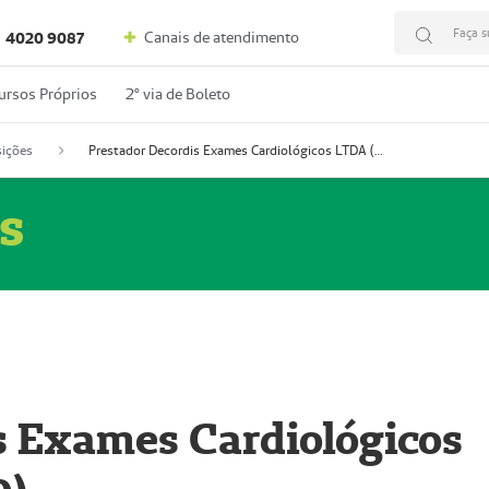
Faça s
Canais de atendimento
4020 9087
ursos Próprios
2º via de Boleto
ições
Prestador Decordis Exames Cardiológicos LTDA (51004346-0)
s
s Exames Cardiológicos