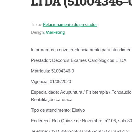
LTDA (51004346-
Texto:
Relacionamento do prestador
Design:
Marketing
Informamos o novo credenciamento para atendiment
Prestador:
Decordis Exames Cardiológicos LTDA
Matrícula:
51004346-0
Vigência:
01/05/2020
Especialidade:
Acupuntura / Fisioterapia / Fonoaudiol
Reabilitação cardíaca
Tipo de atendimento:
Eletivo
Endereço:
Rua Quinze de Novembro, n°106, sala 802,
Telefone:
(021) 3587-4588 / 3587-4605 / 4126-1213