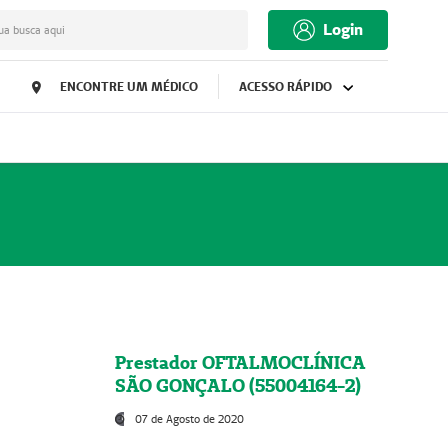
Login
ua busca aqui
ENCONTRE UM MÉDICO
ACESSO RÁPIDO
Prestador OFTALMOCLÍNICA
SÃO GONÇALO (55004164-2)
07 de Agosto de 2020