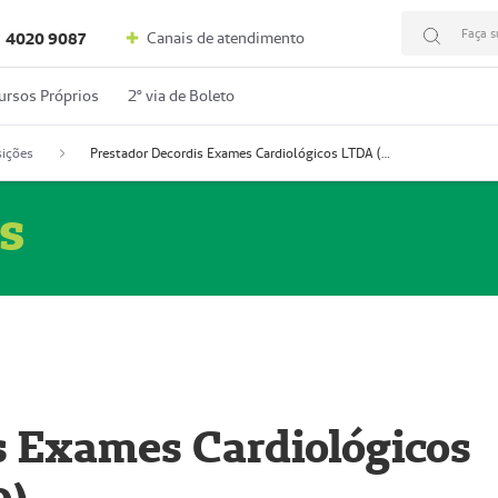
Faça s
Canais de atendimento
4020 9087
ursos Próprios
2º via de Boleto
ições
Prestador Decordis Exames Cardiológicos LTDA (51004346-0)
s
s Exames Cardiológicos