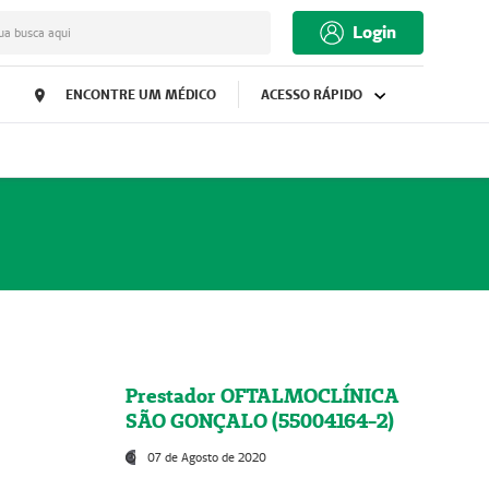
Login
ua busca aqui
ENCONTRE UM MÉDICO
ACESSO RÁPIDO
Prestador OFTALMOCLÍNICA
SÃO GONÇALO (55004164-2)
07 de Agosto de 2020