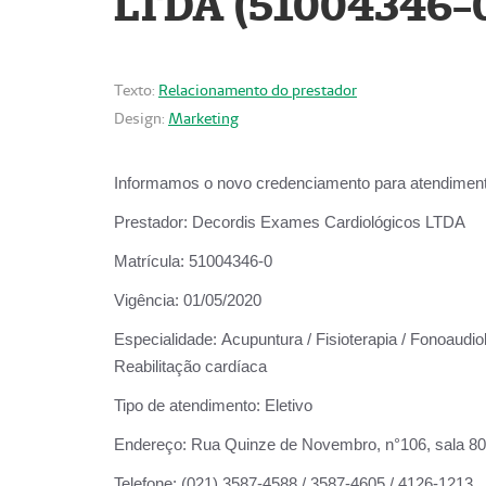
LTDA (51004346-
Texto:
Relacionamento do prestador
Design:
Marketing
Informamos o novo credenciamento para atendiment
Prestador:
Decordis Exames Cardiológicos LTDA
Matrícula:
51004346-0
Vigência:
01/05/2020
Especialidade:
Acupuntura / Fisioterapia / Fonoaudiol
Reabilitação cardíaca
Tipo de atendimento:
Eletivo
Endereço:
Rua Quinze de Novembro, n°106, sala 802,
Telefone:
(021) 3587-4588 / 3587-4605 / 4126-1213