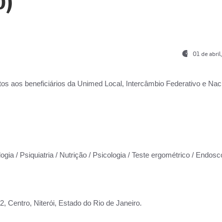
0)
01 de abri
os aos beneficiários da
Unimed Local, Intercâmbio Federativo e Naci
ogia / Psiquiatria / Nutrição / Psicologia / Teste ergométrico / Endosc
 Centro, Niterói, Estado do Rio de Janeiro.