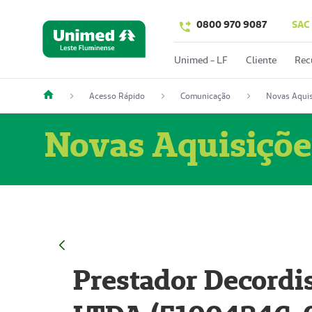
0800 970 9087
SAC
Unimed - LF
Cliente
Rec
Acesso Rápido
Comunicação
Novas Aquis
Novas Aquisiçõe
Prestador Decordi