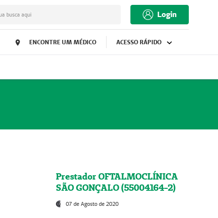
Login
ua busca aqui
ENCONTRE UM MÉDICO
ACESSO RÁPIDO
Prestador OFTALMOCLÍNICA
SÃO GONÇALO (55004164-2)
07 de Agosto de 2020