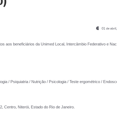
0)
01 de abri
os aos beneficiários da
Unimed Local, Intercâmbio Federativo e Naci
ogia / Psiquiatria / Nutrição / Psicologia / Teste ergométrico / Endosc
 Centro, Niterói, Estado do Rio de Janeiro.