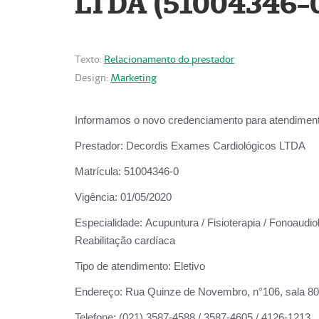
LTDA (51004346-
Texto:
Relacionamento do prestador
Design:
Marketing
Informamos o novo credenciamento para atendiment
Prestador:
Decordis Exames Cardiológicos LTDA
Matrícula:
51004346-0
Vigência:
01/05/2020
Especialidade:
Acupuntura / Fisioterapia / Fonoaudiol
Reabilitação cardíaca
Tipo de atendimento:
Eletivo
Endereço:
Rua Quinze de Novembro, n°106, sala 802,
Telefone:
(021) 3587-4588 / 3587-4605 / 4126-1213