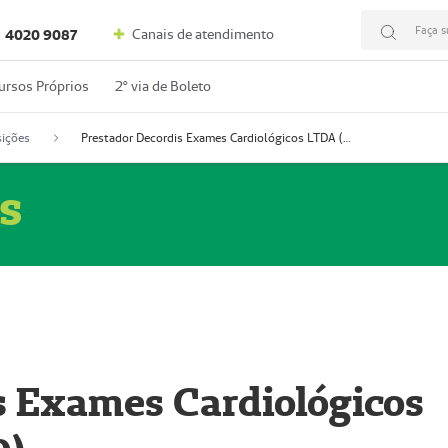
Faça s
Canais de atendimento
4020 9087
ursos Próprios
2º via de Boleto
ições
Prestador Decordis Exames Cardiológicos LTDA (51004346-0)
s
s Exames Cardiológicos