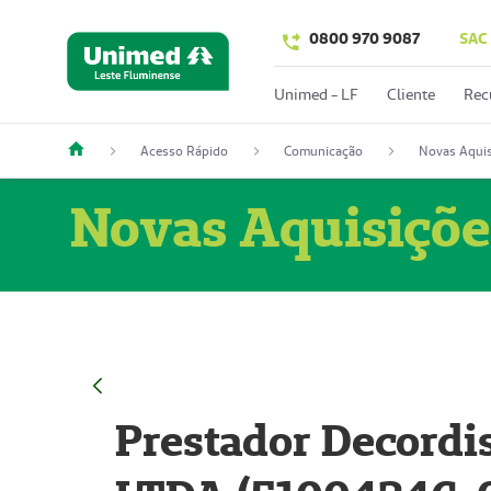
0800 970 9087
SAC
Unimed - LF
Cliente
Rec
Acesso Rápido
Comunicação
Novas Aquis
Novas Aquisiçõe
Prestador Decordi