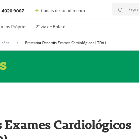
Faça s
Canais de atendimento
4020 9087
ursos Próprios
2º via de Boleto
ições
Prestador Decordis Exames Cardiológicos LTDA (51004346-0)
s
s Exames Cardiológicos