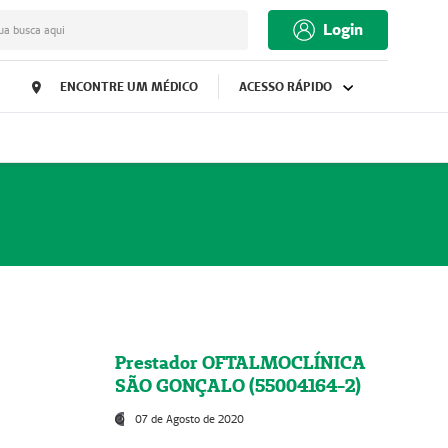
Login
ua busca aqui
ENCONTRE UM MÉDICO
ACESSO RÁPIDO
Prestador OFTALMOCLÍNICA
SÃO GONÇALO (55004164-2)
07 de Agosto de 2020