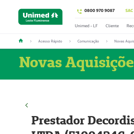
0800 970 9087
SAC
Unimed - LF
Cliente
Rec
Acesso Rápido
Comunicação
Novas Aquis
Novas Aquisiçõe
Prestador Decordi