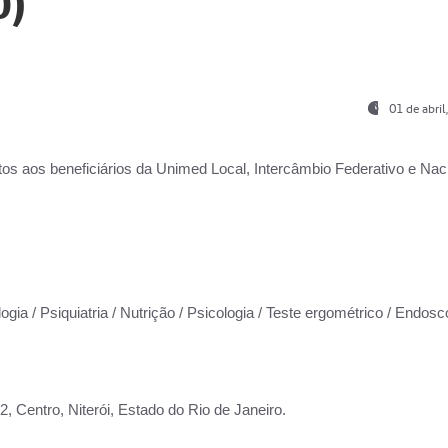
0)
01 de abri
os aos beneficiários da
Unimed Local, Intercâmbio Federativo e Naci
ogia / Psiquiatria / Nutrição / Psicologia / Teste ergométrico / Endosc
 Centro, Niterói, Estado do Rio de Janeiro.