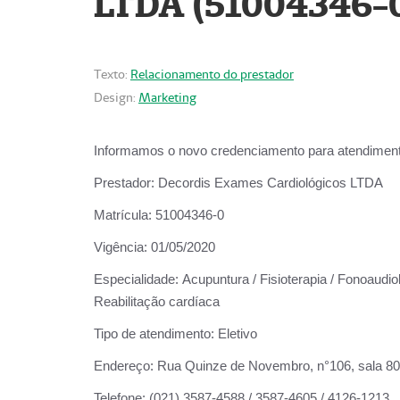
LTDA (51004346-
Texto:
Relacionamento do prestador
Design:
Marketing
Informamos o novo credenciamento para atendiment
Prestador:
Decordis Exames Cardiológicos LTDA
Matrícula:
51004346-0
Vigência:
01/05/2020
Especialidade:
Acupuntura / Fisioterapia / Fonoaudiol
Reabilitação cardíaca
Tipo de atendimento:
Eletivo
Endereço:
Rua Quinze de Novembro, n°106, sala 802,
Telefone:
(021) 3587-4588 / 3587-4605 / 4126-1213