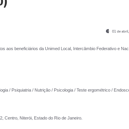
0)
01 de abri
os aos beneficiários da
Unimed Local, Intercâmbio Federativo e Naci
ogia / Psiquiatria / Nutrição / Psicologia / Teste ergométrico / Endosc
 Centro, Niterói, Estado do Rio de Janeiro.