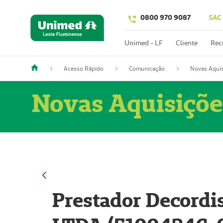
0800 970 9087
SAC
Unimed - LF
Cliente
Rec
Acesso Rápido
Comunicação
Novas Aquis
Novas Aquisiçõe
Prestador Decordi