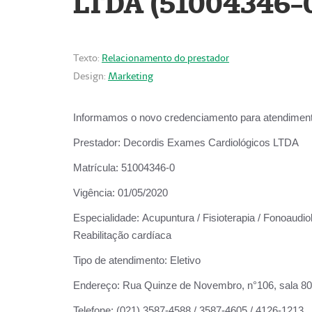
LTDA (51004346-
Texto:
Relacionamento do prestador
Design:
Marketing
Informamos o novo credenciamento para atendiment
Prestador:
Decordis Exames Cardiológicos LTDA
Matrícula:
51004346-0
Vigência:
01/05/2020
Especialidade:
Acupuntura / Fisioterapia / Fonoaudiol
Reabilitação cardíaca
Tipo de atendimento:
Eletivo
Endereço:
Rua Quinze de Novembro, n°106, sala 802,
Telefone:
(021) 3587-4588 / 3587-4605 / 4126-1213