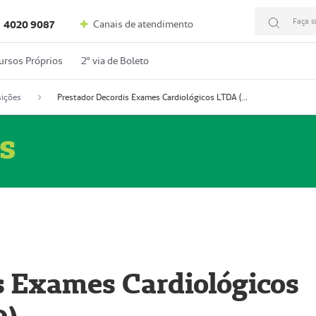
Faça s
Canais de atendimento
4020 9087
ursos Próprios
2º via de Boleto
ições
Prestador Decordis Exames Cardiológicos LTDA (51004346-0)
s
s Exames Cardiológicos