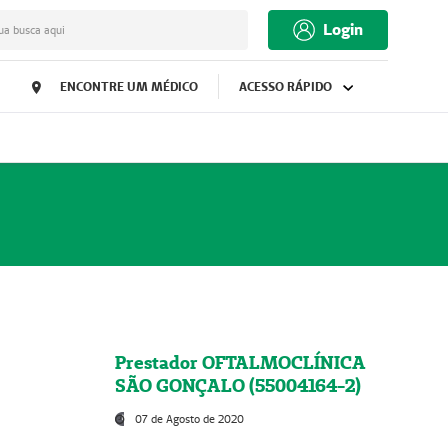
Login
ua busca aqui
ENCONTRE UM MÉDICO
ACESSO RÁPIDO
Prestador OFTALMOCLÍNICA
SÃO GONÇALO (55004164-2)
07 de Agosto de 2020