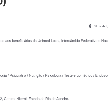
0)
01 de abri
os aos beneficiários da
Unimed Local, Intercâmbio Federativo e Naci
ogia / Psiquiatria / Nutrição / Psicologia / Teste ergométrico / Endosc
 Centro, Niterói, Estado do Rio de Janeiro.