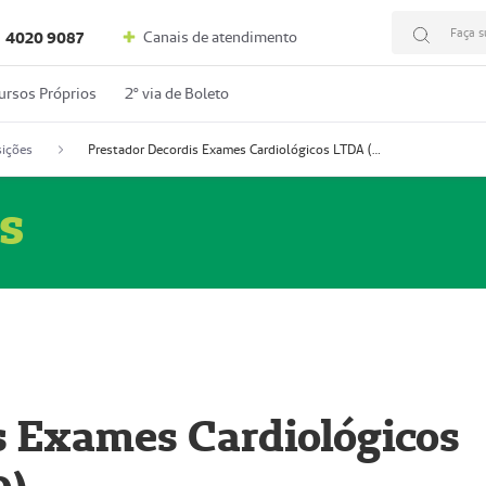
Faça s
Canais de atendimento
4020 9087
ursos Próprios
2º via de Boleto
ições
Prestador Decordis Exames Cardiológicos LTDA (51004346-0)
s
s Exames Cardiológicos