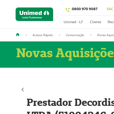
0800 970 9087
SAC
Unimed - LF
Cliente
Rec
Acesso Rápido
Comunicação
Novas Aquis
Novas Aquisiçõe
Prestador Decordi