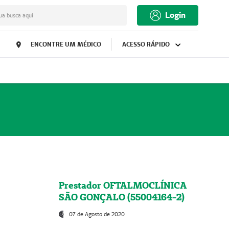
Login
ua busca aqui
ENCONTRE UM MÉDICO
ACESSO RÁPIDO
Prestador OFTALMOCLÍNICA
SÃO GONÇALO (55004164-2)
07 de Agosto de 2020