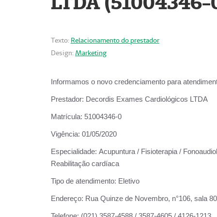
LTDA (51004346-
Texto:
Relacionamento do prestador
Design:
Marketing
Informamos o novo credenciamento para atendiment
Prestador:
Decordis Exames Cardiológicos LTDA
Matrícula:
51004346-0
Vigência:
01/05/2020
Especialidade:
Acupuntura / Fisioterapia / Fonoaudiol
Reabilitação cardíaca
Tipo de atendimento:
Eletivo
Endereço:
Rua Quinze de Novembro, n°106, sala 802,
Telefone:
(021) 3587-4588 / 3587-4605 / 4126-1213