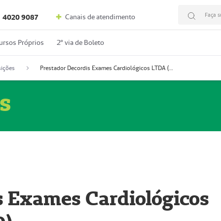
Faça s
Canais de atendimento
4020 9087
ursos Próprios
2º via de Boleto
ições
Prestador Decordis Exames Cardiológicos LTDA (51004346-0)
s
s Exames Cardiológicos