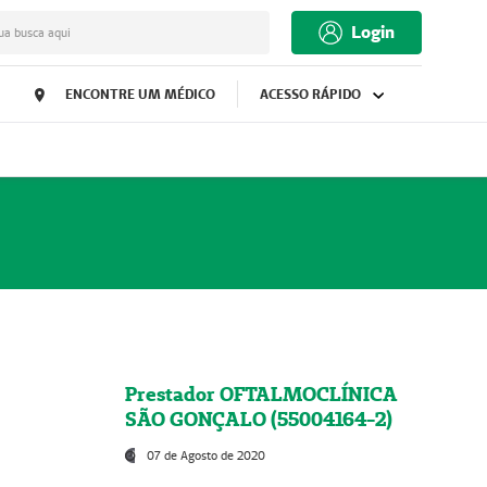
Login
ua busca aqui
ENCONTRE UM MÉDICO
ACESSO RÁPIDO
Prestador OFTALMOCLÍNICA
SÃO GONÇALO (55004164-2)
07 de Agosto de 2020