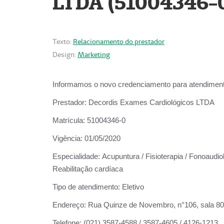
LTDA (51004346-
Texto:
Relacionamento do prestador
Design:
Marketing
Informamos o novo credenciamento para atendiment
Prestador:
Decordis Exames Cardiológicos LTDA
Matrícula:
51004346-0
Vigência:
01/05/2020
Especialidade:
Acupuntura / Fisioterapia / Fonoaudiol
Reabilitação cardíaca
Tipo de atendimento:
Eletivo
Endereço:
Rua Quinze de Novembro, n°106, sala 802,
Telefone:
(021) 3587-4588 / 3587-4605 / 4126-1213