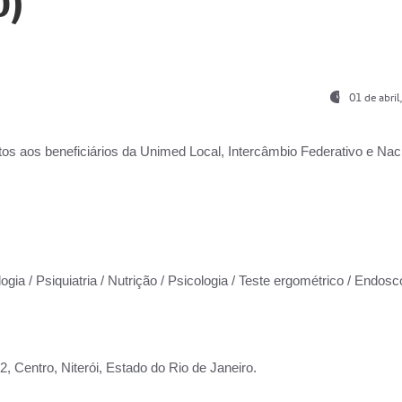
0)
01 de abri
os aos beneficiários da
Unimed Local, Intercâmbio Federativo e Naci
ogia / Psiquiatria / Nutrição / Psicologia / Teste ergométrico / Endosc
 Centro, Niterói, Estado do Rio de Janeiro.