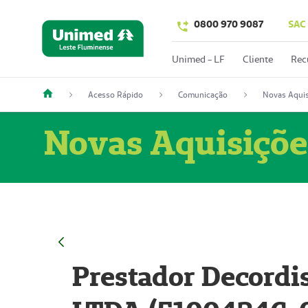
0800 970 9087
SAC
Unimed - LF
Cliente
Rec
Acesso Rápido
Comunicação
Novas Aquis
Novas Aquisiçõe
Prestador Decordi