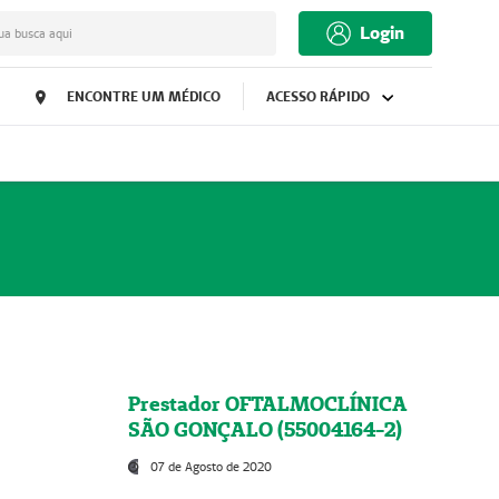
Login
ua busca aqui
ENCONTRE UM MÉDICO
ACESSO RÁPIDO
Prestador OFTALMOCLÍNICA
SÃO GONÇALO (55004164-2)
07 de Agosto de 2020