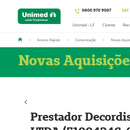
0800 970 9087
SAC
Unimed - LF
Cliente
Rec
Acesso Rápido
Comunicação
Novas Aquis
Novas Aquisiçõe
Prestador Decordi