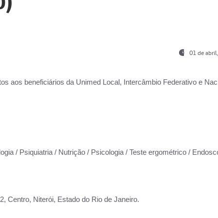
0)
01 de abri
os aos beneficiários da
Unimed Local, Intercâmbio Federativo e Naci
ogia / Psiquiatria / Nutrição / Psicologia / Teste ergométrico / Endosc
 Centro, Niterói, Estado do Rio de Janeiro.