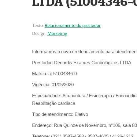
LTDA (51004346-
Texto:
Relacionamento do prestador
Design:
Marketing
Informamos o novo credenciamento para atendiment
Prestador:
Decordis Exames Cardiológicos LTDA
Matrícula:
51004346-0
Vigência:
01/05/2020
Especialidade:
Acupuntura / Fisioterapia / Fonoaudiol
Reabilitação cardíaca
Tipo de atendimento:
Eletivo
Endereço:
Rua Quinze de Novembro, n°106, sala 802,
Telefone:
(021) 3587-4588 / 3587-4605 / 4126-1213