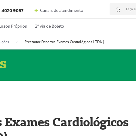
Faça s
Canais de atendimento
4020 9087
ursos Próprios
2º via de Boleto
ições
Prestador Decordis Exames Cardiológicos LTDA (51004346-0)
s
s Exames Cardiológicos