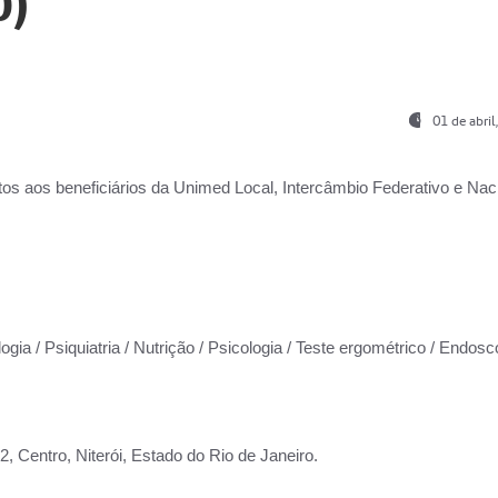
0)
01 de abri
os aos beneficiários da
Unimed Local, Intercâmbio Federativo e Naci
ogia / Psiquiatria / Nutrição / Psicologia / Teste ergométrico / Endosc
 Centro, Niterói, Estado do Rio de Janeiro.