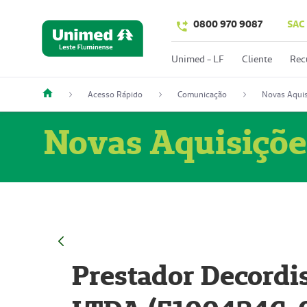
0800 970 9087
SAC
Unimed - LF
Cliente
Rec
Acesso Rápido
Comunicação
Novas Aquis
Novas Aquisiçõe
Prestador Decordi