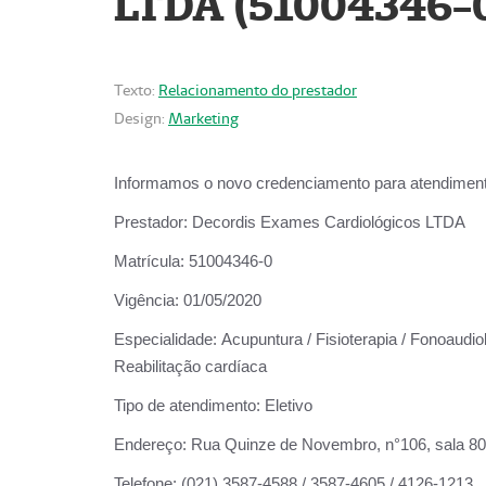
LTDA (51004346-
Texto:
Relacionamento do prestador
Design:
Marketing
Informamos o novo credenciamento para atendiment
Prestador:
Decordis Exames Cardiológicos LTDA
Matrícula:
51004346-0
Vigência:
01/05/2020
Especialidade:
Acupuntura / Fisioterapia / Fonoaudiol
Reabilitação cardíaca
Tipo de atendimento:
Eletivo
Endereço:
Rua Quinze de Novembro, n°106, sala 802,
Telefone:
(021) 3587-4588 / 3587-4605 / 4126-1213