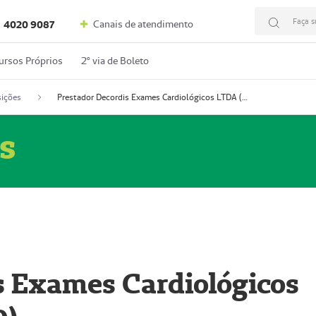
Faça s
Canais de atendimento
4020 9087
ursos Próprios
2º via de Boleto
ições
Prestador Decordis Exames Cardiológicos LTDA (51004346-0)
s
s Exames Cardiológicos