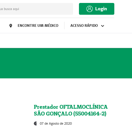
Login
ua busca aqui
ENCONTRE UM MÉDICO
ACESSO RÁPIDO
Prestador OFTALMOCLÍNICA
SÃO GONÇALO (55004164-2)
07 de Agosto de 2020