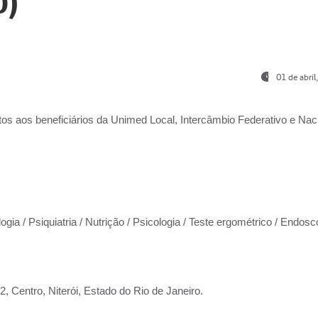
0)
01 de abri
os aos beneficiários da
Unimed Local, Intercâmbio Federativo e Naci
ogia / Psiquiatria / Nutrição / Psicologia / Teste ergométrico / Endosc
 Centro, Niterói, Estado do Rio de Janeiro.