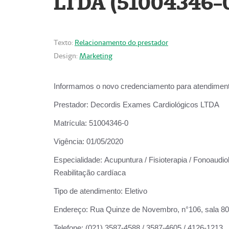
LTDA (51004346-
Texto:
Relacionamento do prestador
Design:
Marketing
Informamos o novo credenciamento para atendiment
Prestador:
Decordis Exames Cardiológicos LTDA
Matrícula:
51004346-0
Vigência:
01/05/2020
Especialidade:
Acupuntura / Fisioterapia / Fonoaudiol
Reabilitação cardíaca
Tipo de atendimento:
Eletivo
Endereço:
Rua Quinze de Novembro, n°106, sala 802,
Telefone:
(021) 3587-4588 / 3587-4605 / 4126-1213