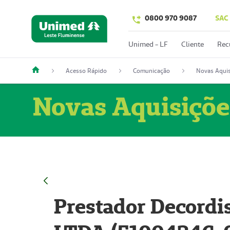
0800 970 9087
SAC
Unimed - LF
Cliente
Rec
Acesso Rápido
Comunicação
Novas Aquis
Novas Aquisiçõe
Prestador Decordi