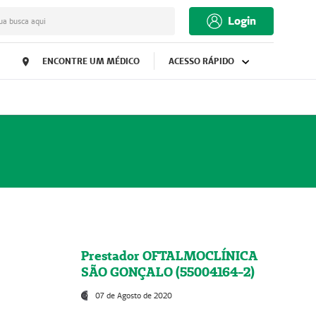
Login
ua busca aqui
ENCONTRE UM MÉDICO
ACESSO RÁPIDO
Prestador OFTALMOCLÍNICA
SÃO GONÇALO (55004164-2)
07 de Agosto de 2020