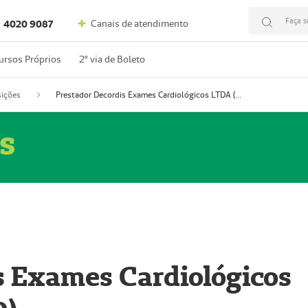
Faça s
Canais de atendimento
4020 9087
ursos Próprios
2º via de Boleto
ições
Prestador Decordis Exames Cardiológicos LTDA (51004346-0)
s
s Exames Cardiológicos