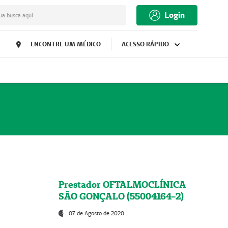
Login
ua busca aqui
ENCONTRE UM MÉDICO
ACESSO RÁPIDO
Prestador OFTALMOCLÍNICA
SÃO GONÇALO (55004164-2)
07 de Agosto de 2020