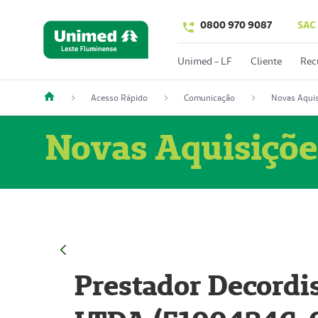
0800 970 9087
SAC
Unimed - LF
Cliente
Rec
Acesso Rápido
Comunicação
Novas Aquis
Novas Aquisiçõe
Prestador Decordi