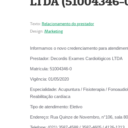
LTDA (51004346-
Texto:
Relacionamento do prestador
Design:
Marketing
Informamos o novo credenciamento para atendiment
Prestador:
Decordis Exames Cardiológicos LTDA
Matrícula:
51004346-0
Vigência:
01/05/2020
Especialidade:
Acupuntura / Fisioterapia / Fonoaudiol
Reabilitação cardíaca
Tipo de atendimento:
Eletivo
Endereço:
Rua Quinze de Novembro, n°106, sala 802,
Telefone:
(021) 3587-4588 / 3587-4605 / 4126-1213