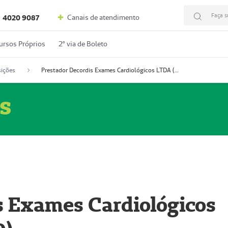
Faça s
Canais de atendimento
4020 9087
ursos Próprios
2º via de Boleto
ições
Prestador Decordis Exames Cardiológicos LTDA (51004346-0)
s
s Exames Cardiológicos