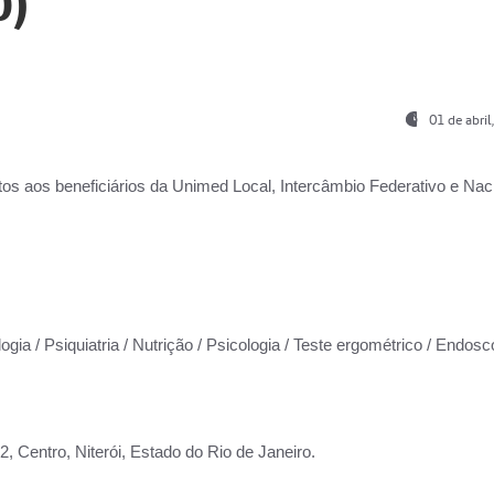
0)
01 de abri
os aos beneficiários da
Unimed Local, Intercâmbio Federativo e Naci
ogia / Psiquiatria / Nutrição / Psicologia / Teste ergométrico / Endosc
 Centro, Niterói, Estado do Rio de Janeiro.