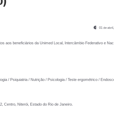
0)
01 de abri
os aos beneficiários da
Unimed Local, Intercâmbio Federativo e Naci
ogia / Psiquiatria / Nutrição / Psicologia / Teste ergométrico / Endosc
 Centro, Niterói, Estado do Rio de Janeiro.