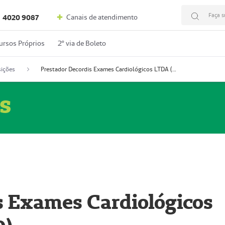
Faça s
Canais de atendimento
4020 9087
ursos Próprios
2º via de Boleto
ições
Prestador Decordis Exames Cardiológicos LTDA (51004346-0)
s
s Exames Cardiológicos