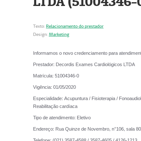
LTDA (51004346-
Texto:
Relacionamento do prestador
Design:
Marketing
Informamos o novo credenciamento para atendiment
Prestador:
Decordis Exames Cardiológicos LTDA
Matrícula:
51004346-0
Vigência:
01/05/2020
Especialidade:
Acupuntura / Fisioterapia / Fonoaudiol
Reabilitação cardíaca
Tipo de atendimento:
Eletivo
Endereço:
Rua Quinze de Novembro, n°106, sala 802,
Telefone:
(021) 3587-4588 / 3587-4605 / 4126-1213