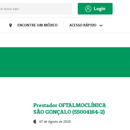
Login
ua busca aqui
ENCONTRE UM MÉDICO
ACESSO RÁPIDO
Prestador OFTALMOCLÍNICA
SÃO GONÇALO (55004164-2)
07 de Agosto de 2020