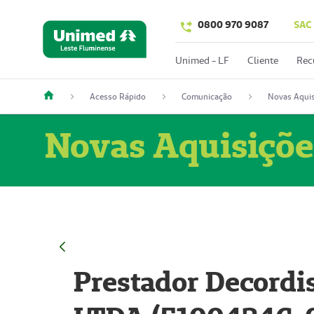
0800 970 9087
SAC
Unimed - LF
Cliente
Rec
Acesso Rápido
Comunicação
Novas Aquis
Novas Aquisiçõe
Prestador Decordi