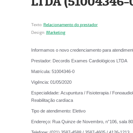
LTDA (51004346-
Texto:
Relacionamento do prestador
Design:
Marketing
Informamos o novo credenciamento para atendiment
Prestador:
Decordis Exames Cardiológicos LTDA
Matrícula:
51004346-0
Vigência:
01/05/2020
Especialidade:
Acupuntura / Fisioterapia / Fonoaudiol
Reabilitação cardíaca
Tipo de atendimento:
Eletivo
Endereço:
Rua Quinze de Novembro, n°106, sala 802,
Telefone:
(021) 3587-4588 / 3587-4605 / 4126-1213