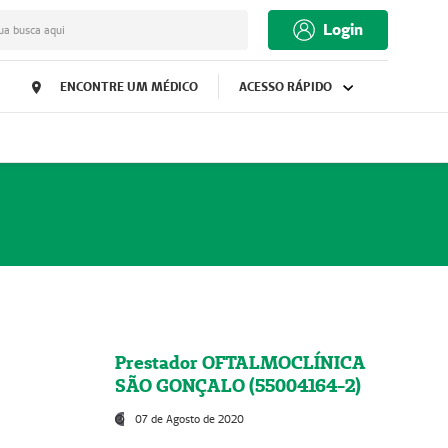
Login
ua busca aqui
ENCONTRE UM MÉDICO
ACESSO RÁPIDO
Prestador OFTALMOCLÍNICA
SÃO GONÇALO (55004164-2)
07 de Agosto de 2020