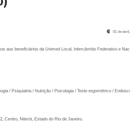
0)
01 de abri
os aos beneficiários da
Unimed Local, Intercâmbio Federativo e Naci
ogia / Psiquiatria / Nutrição / Psicologia / Teste ergométrico / Endosc
 Centro, Niterói, Estado do Rio de Janeiro.