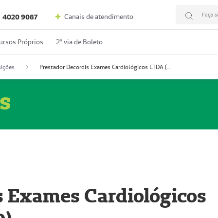
Faça s
Canais de atendimento
4020 9087
ursos Próprios
2º via de Boleto
ições
Prestador Decordis Exames Cardiológicos LTDA (51004346-0)
s
s Exames Cardiológicos