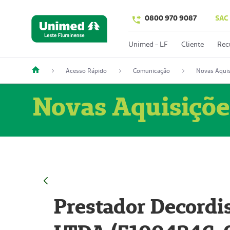
0800 970 9087
SAC
Unimed - LF
Cliente
Rec
Acesso Rápido
Comunicação
Novas Aquis
Novas Aquisiçõe
Prestador Decordi