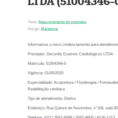
LTDA (51004346-
Texto:
Relacionamento do prestador
Design:
Marketing
Informamos o novo credenciamento para atendiment
Prestador:
Decordis Exames Cardiológicos LTDA
Matrícula:
51004346-0
Vigência:
01/05/2020
Especialidade:
Acupuntura / Fisioterapia / Fonoaudiol
Reabilitação cardíaca
Tipo de atendimento:
Eletivo
Endereço:
Rua Quinze de Novembro, n°106, sala 802,
Telefone:
(021) 3587-4588 / 3587-4605 / 4126-1213