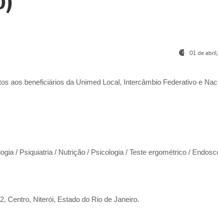
0)
01 de abri
os aos beneficiários da
Unimed Local, Intercâmbio Federativo e Naci
ogia / Psiquiatria / Nutrição / Psicologia / Teste ergométrico / Endosc
 Centro, Niterói, Estado do Rio de Janeiro.