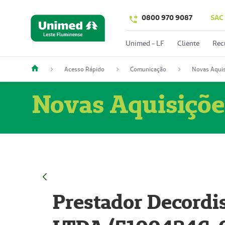
0800 970 9087
SAC
Unimed - LF
Cliente
Rec
Acesso Rápido
Comunicação
Novas Aquis
Novas Aquisiçõe
Prestador Decordi