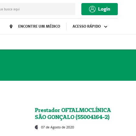
Login
ua busca aqui
ENCONTRE UM MÉDICO
ACESSO RÁPIDO
Prestador OFTALMOCLÍNICA
SÃO GONÇALO (55004164-2)
07 de Agosto de 2020