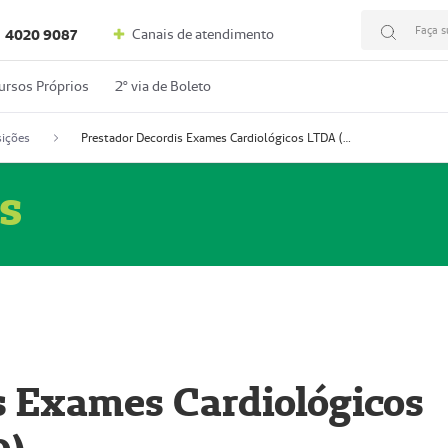
Faça s
Canais de atendimento
4020 9087
ursos Próprios
2º via de Boleto
ições
Prestador Decordis Exames Cardiológicos LTDA (51004346-0)
s
s Exames Cardiológicos