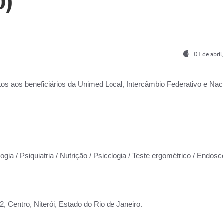
0)
01 de abri
os aos beneficiários da
Unimed Local, Intercâmbio Federativo e Naci
ogia / Psiquiatria / Nutrição / Psicologia / Teste ergométrico / Endosc
 Centro, Niterói, Estado do Rio de Janeiro.