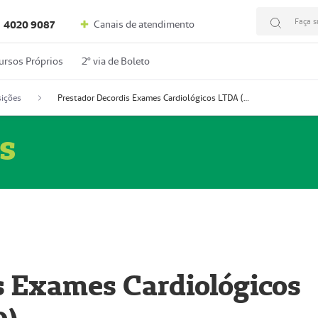
Faça s
Canais de atendimento
4020 9087
ursos Próprios
2º via de Boleto
ições
Prestador Decordis Exames Cardiológicos LTDA (51004346-0)
s
s Exames Cardiológicos