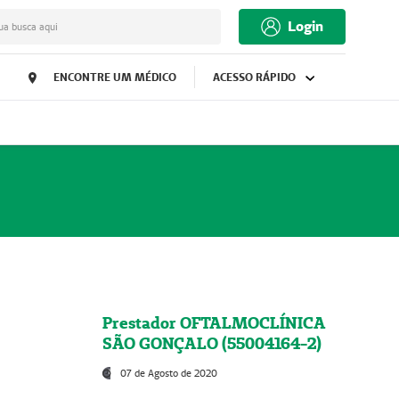
Login
ua busca aqui
ENCONTRE UM MÉDICO
ACESSO RÁPIDO
Prestador OFTALMOCLÍNICA
SÃO GONÇALO (55004164-2)
07 de Agosto de 2020