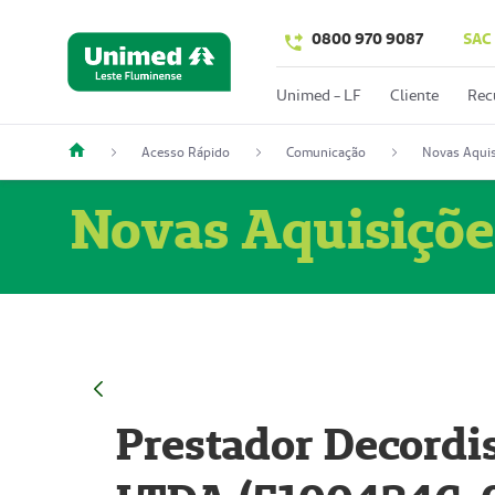
0800 970 9087
SAC
Unimed - LF
Cliente
Rec
Acesso Rápido
Comunicação
Novas Aquis
Novas Aquisiçõe
Prestador Decordi