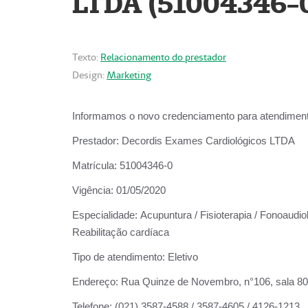
LTDA (51004346-
Texto:
Relacionamento do prestador
Design:
Marketing
Informamos o novo credenciamento para atendiment
Prestador:
Decordis Exames Cardiológicos LTDA
Matrícula:
51004346-0
Vigência:
01/05/2020
Especialidade:
Acupuntura / Fisioterapia / Fonoaudiol
Reabilitação cardíaca
Tipo de atendimento:
Eletivo
Endereço:
Rua Quinze de Novembro, n°106, sala 802,
Telefone:
(021) 3587-4588 / 3587-4605 / 4126-1213