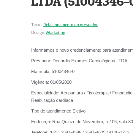
LTDA (51004346-
Texto:
Relacionamento do prestador
Design:
Marketing
Informamos o novo credenciamento para atendiment
Prestador:
Decordis Exames Cardiológicos LTDA
Matrícula:
51004346-0
Vigência:
01/05/2020
Especialidade:
Acupuntura / Fisioterapia / Fonoaudiol
Reabilitação cardíaca
Tipo de atendimento:
Eletivo
Endereço:
Rua Quinze de Novembro, n°106, sala 802,
Telefone:
(021) 3587-4588 / 3587-4605 / 4126-1213