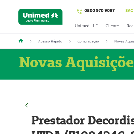
0800 970 9087
SAC
Unimed - LF
Cliente
Rec
Acesso Rápido
Comunicação
Novas Aquis
Novas Aquisiçõe
Prestador Decordi