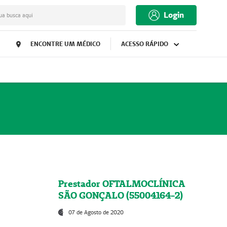
Login
ua busca aqui
ENCONTRE UM MÉDICO
ACESSO RÁPIDO
Prestador OFTALMOCLÍNICA
SÃO GONÇALO (55004164-2)
07 de Agosto de 2020