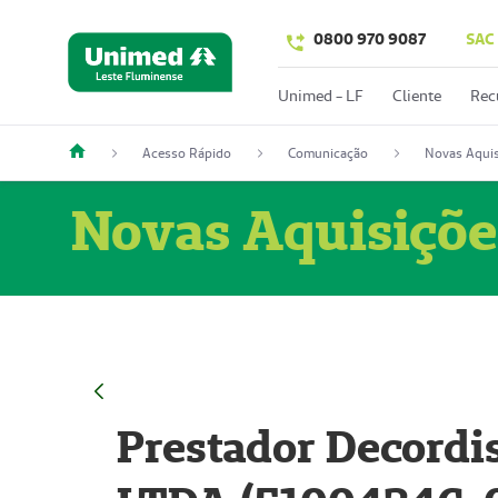
0800 970 9087
SAC
Unimed - LF
Cliente
Rec
Acesso Rápido
Comunicação
Novas Aquis
Novas Aquisiçõe
Prestador Decordi