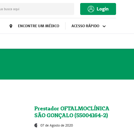
Login
ua busca aqui
ENCONTRE UM MÉDICO
ACESSO RÁPIDO
Prestador OFTALMOCLÍNICA
SÃO GONÇALO (55004164-2)
07 de Agosto de 2020