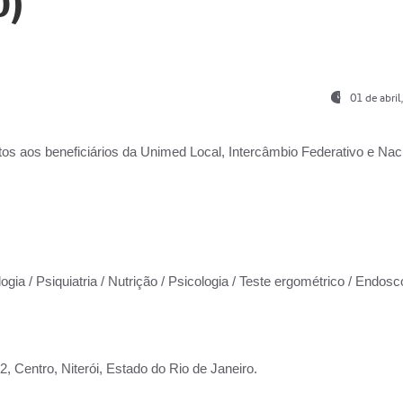
0)
01 de abri
os aos beneficiários da
Unimed Local, Intercâmbio Federativo e Naci
ogia / Psiquiatria / Nutrição / Psicologia / Teste ergométrico / Endosc
 Centro, Niterói, Estado do Rio de Janeiro.