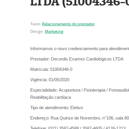
LTDA (51004346-
Texto:
Relacionamento do prestador
Design:
Marketing
Informamos o novo credenciamento para atendiment
Prestador:
Decordis Exames Cardiológicos LTDA
Matrícula:
51004346-0
Vigência:
01/05/2020
Especialidade:
Acupuntura / Fisioterapia / Fonoaudiol
Reabilitação cardíaca
Tipo de atendimento:
Eletivo
Endereço:
Rua Quinze de Novembro, n°106, sala 802,
Telefone:
(021) 3587-4588 / 3587-4605 / 4126-1213