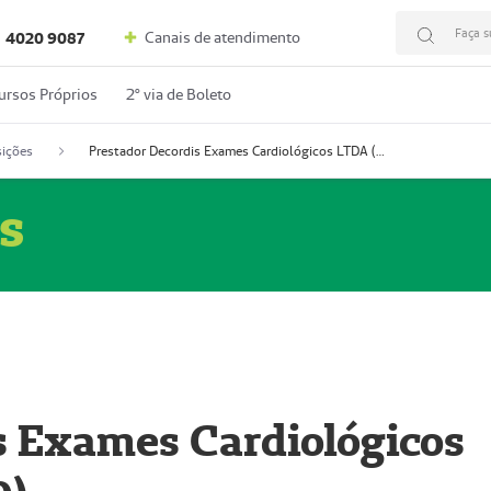
Faça s
Canais de atendimento
4020 9087
ursos Próprios
2º via de Boleto
ições
Prestador Decordis Exames Cardiológicos LTDA (51004346-0)
s
s Exames Cardiológicos