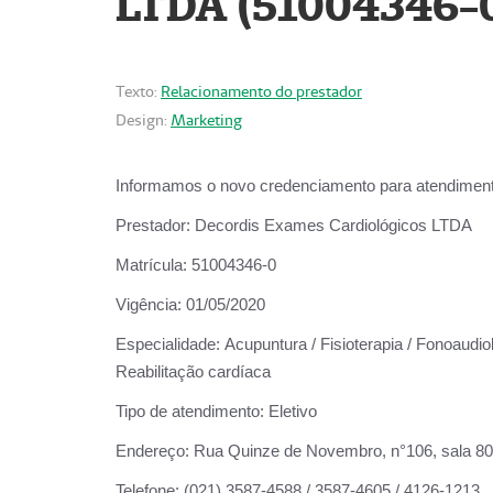
LTDA (51004346-
Texto:
Relacionamento do prestador
Design:
Marketing
Informamos o novo credenciamento para atendiment
Prestador:
Decordis Exames Cardiológicos LTDA
Matrícula:
51004346-0
Vigência:
01/05/2020
Especialidade:
Acupuntura / Fisioterapia / Fonoaudiol
Reabilitação cardíaca
Tipo de atendimento:
Eletivo
Endereço:
Rua Quinze de Novembro, n°106, sala 802,
Telefone:
(021) 3587-4588 / 3587-4605 / 4126-1213