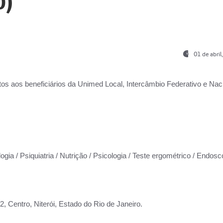
0)
01 de abri
os aos beneficiários da
Unimed Local, Intercâmbio Federativo e Naci
ogia / Psiquiatria / Nutrição / Psicologia / Teste ergométrico / Endosc
 Centro, Niterói, Estado do Rio de Janeiro.