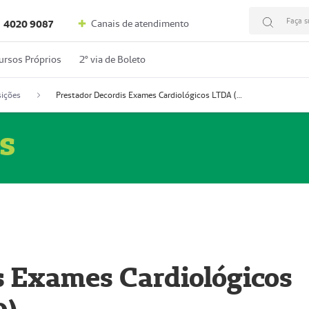
Faça s
Canais de atendimento
4020 9087
ursos Próprios
2º via de Boleto
ições
Prestador Decordis Exames Cardiológicos LTDA (51004346-0)
s
s Exames Cardiológicos