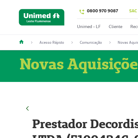
0800 970 9087
SAC
Unimed - LF
Cliente
Rec
Acesso Rápido
Comunicação
Novas Aquis
Novas Aquisiçõe
Prestador Decordi