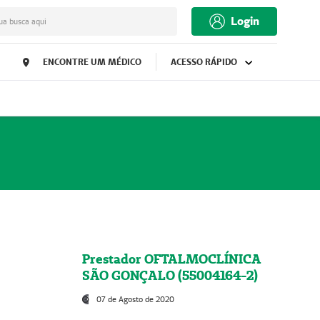
Login
ua busca aqui
ENCONTRE UM MÉDICO
ACESSO RÁPIDO
Prestador OFTALMOCLÍNICA
SÃO GONÇALO (55004164-2)
07 de Agosto de 2020