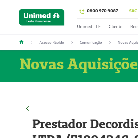
0800 970 9087
SAC
Unimed - LF
Cliente
Rec
Acesso Rápido
Comunicação
Novas Aquis
Novas Aquisiçõe
Prestador Decordi