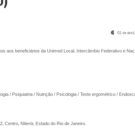
0)
01 de abri
os aos beneficiários da
Unimed Local, Intercâmbio Federativo e Naci
ogia / Psiquiatria / Nutrição / Psicologia / Teste ergométrico / Endosc
 Centro, Niterói, Estado do Rio de Janeiro.