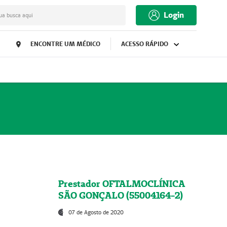
Login
ua busca aqui
ENCONTRE UM MÉDICO
ACESSO RÁPIDO
Prestador OFTALMOCLÍNICA
SÃO GONÇALO (55004164-2)
07 de Agosto de 2020