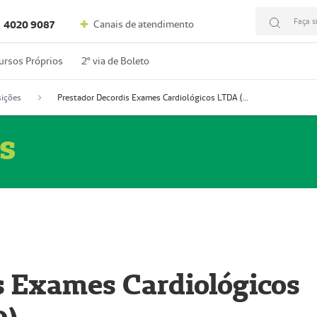
Faça s
Canais de atendimento
4020 9087
ursos Próprios
2º via de Boleto
ições
Prestador Decordis Exames Cardiológicos LTDA (51004346-0)
s
s Exames Cardiológicos