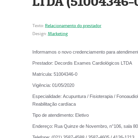
LTDA (51004346-
Texto:
Relacionamento do prestador
Design:
Marketing
Informamos o novo credenciamento para atendiment
Prestador:
Decordis Exames Cardiológicos LTDA
Matrícula:
51004346-0
Vigência:
01/05/2020
Especialidade:
Acupuntura / Fisioterapia / Fonoaudiol
Reabilitação cardíaca
Tipo de atendimento:
Eletivo
Endereço:
Rua Quinze de Novembro, n°106, sala 802,
Telefone:
(021) 3587-4588 / 3587-4605 / 4126-1213