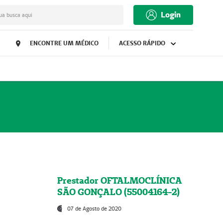
Login
ua busca aqui
ENCONTRE UM MÉDICO
ACESSO RÁPIDO
Prestador OFTALMOCLÍNICA
SÃO GONÇALO (55004164-2)
07 de Agosto de 2020