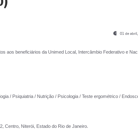
0)
01 de abri
os aos beneficiários da
Unimed Local, Intercâmbio Federativo e Naci
ogia / Psiquiatria / Nutrição / Psicologia / Teste ergométrico / Endosc
 Centro, Niterói, Estado do Rio de Janeiro.