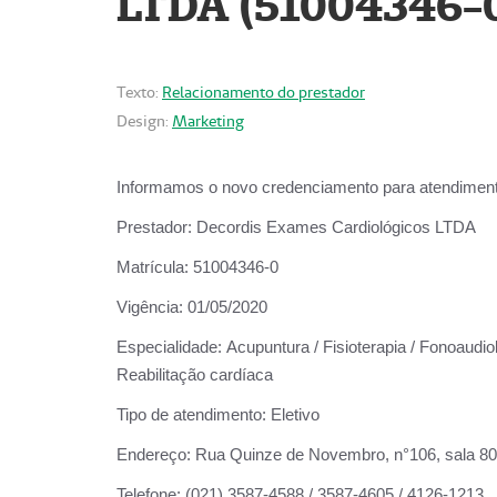
LTDA (51004346-
Texto:
Relacionamento do prestador
Design:
Marketing
Informamos o novo credenciamento para atendiment
Prestador:
Decordis Exames Cardiológicos LTDA
Matrícula:
51004346-0
Vigência:
01/05/2020
Especialidade:
Acupuntura / Fisioterapia / Fonoaudiol
Reabilitação cardíaca
Tipo de atendimento:
Eletivo
Endereço:
Rua Quinze de Novembro, n°106, sala 802,
Telefone:
(021) 3587-4588 / 3587-4605 / 4126-1213