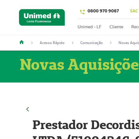
0800 970 9087
SAC
Unimed - LF
Cliente
Rec
Acesso Rápido
Comunicação
Novas Aquis
Novas Aquisiçõe
Prestador Decordi