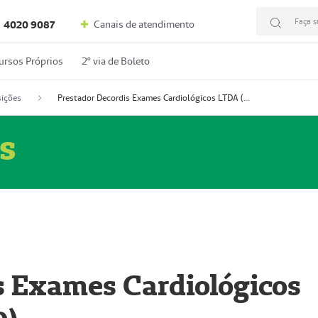
Faça s
Canais de atendimento
4020 9087
ursos Próprios
2º via de Boleto
ições
Prestador Decordis Exames Cardiológicos LTDA (51004346-0)
s
s Exames Cardiológicos