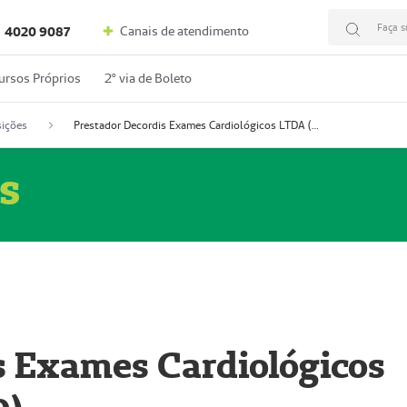
Faça s
Canais de atendimento
4020 9087
ursos Próprios
2º via de Boleto
ições
Prestador Decordis Exames Cardiológicos LTDA (51004346-0)
s
s Exames Cardiológicos