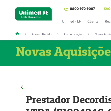
0800 970 9087
SAC
Unimed - LF
Cliente
Rec
Acesso Rápido
Comunicação
Novas Aquis
Novas Aquisiçõe
Prestador Decordi