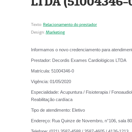
LTDA (51004346-
Texto:
Relacionamento do prestador
Design:
Marketing
Informamos o novo credenciamento para atendiment
Prestador:
Decordis Exames Cardiológicos LTDA
Matrícula:
51004346-0
Vigência:
01/05/2020
Especialidade:
Acupuntura / Fisioterapia / Fonoaudiol
Reabilitação cardíaca
Tipo de atendimento:
Eletivo
Endereço:
Rua Quinze de Novembro, n°106, sala 802,
Telefone:
(021) 3587-4588 / 3587-4605 / 4126-1213