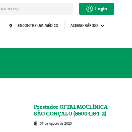
Login
ua busca aqui
ENCONTRE UM MÉDICO
ACESSO RÁPIDO
Prestador OFTALMOCLÍNICA
SÃO GONÇALO (55004164-2)
07 de Agosto de 2020