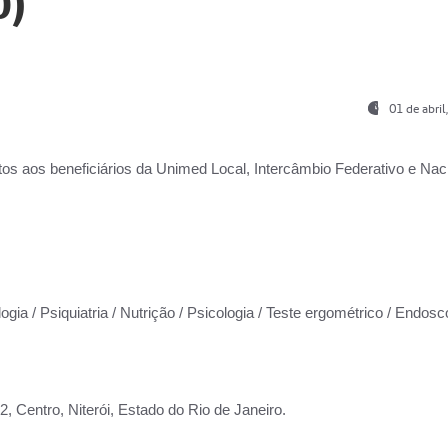
0)
01 de abri
os aos beneficiários da
Unimed Local, Intercâmbio Federativo e Naci
ogia / Psiquiatria / Nutrição / Psicologia / Teste ergométrico / Endosc
 Centro, Niterói, Estado do Rio de Janeiro.