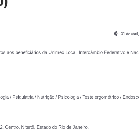
0)
01 de abri
os aos beneficiários da
Unimed Local, Intercâmbio Federativo e Naci
ogia / Psiquiatria / Nutrição / Psicologia / Teste ergométrico / Endosc
 Centro, Niterói, Estado do Rio de Janeiro.