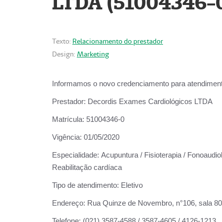
LTDA (51004346-
Texto:
Relacionamento do prestador
Design:
Marketing
Informamos o novo credenciamento para atendiment
Prestador:
Decordis Exames Cardiológicos LTDA
Matrícula:
51004346-0
Vigência:
01/05/2020
Especialidade:
Acupuntura / Fisioterapia / Fonoaudiol
Reabilitação cardíaca
Tipo de atendimento:
Eletivo
Endereço:
Rua Quinze de Novembro, n°106, sala 802,
Telefone:
(021) 3587-4588 / 3587-4605 / 4126-1213