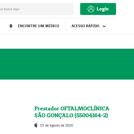
Login
ua busca aqui
ENCONTRE UM MÉDICO
ACESSO RÁPIDO
Prestador OFTALMOCLÍNICA
SÃO GONÇALO (55004164-2)
07 de Agosto de 2020