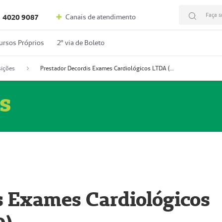
Faça s
Canais de atendimento
4020 9087
ursos Próprios
2º via de Boleto
ições
Prestador Decordis Exames Cardiológicos LTDA (51004346-0)
s
s Exames Cardiológicos