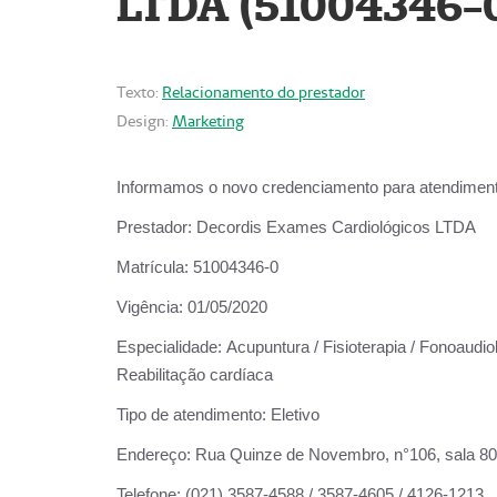
LTDA (51004346-
Texto:
Relacionamento do prestador
Design:
Marketing
Informamos o novo credenciamento para atendiment
Prestador:
Decordis Exames Cardiológicos LTDA
Matrícula:
51004346-0
Vigência:
01/05/2020
Especialidade:
Acupuntura / Fisioterapia / Fonoaudiol
Reabilitação cardíaca
Tipo de atendimento:
Eletivo
Endereço:
Rua Quinze de Novembro, n°106, sala 802,
Telefone:
(021) 3587-4588 / 3587-4605 / 4126-1213