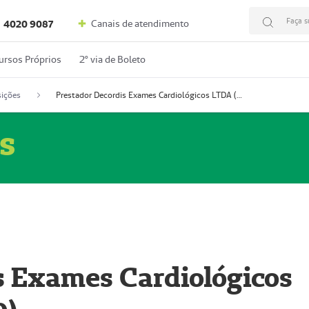
Faça s
Canais de atendimento
4020 9087
ursos Próprios
2º via de Boleto
ições
Prestador Decordis Exames Cardiológicos LTDA (51004346-0)
s
s Exames Cardiológicos