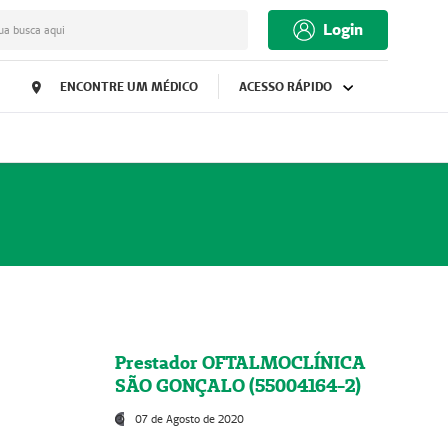
Login
ua busca aqui
ENCONTRE UM MÉDICO
ACESSO RÁPIDO
Prestador OFTALMOCLÍNICA
SÃO GONÇALO (55004164-2)
07 de Agosto de 2020