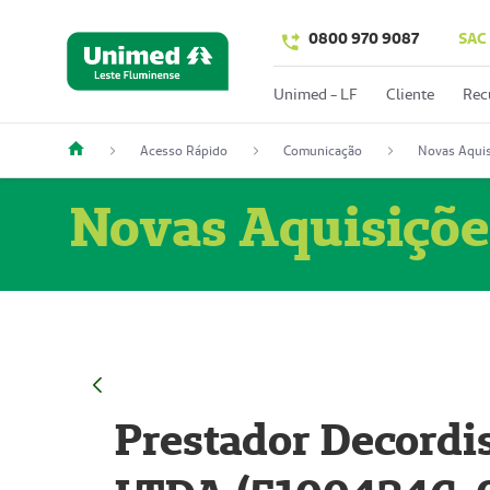
0800 970 9087
SAC
Unimed - LF
Cliente
Rec
Acesso Rápido
Comunicação
Novas Aquis
Novas Aquisiçõe
Prestador Decordi