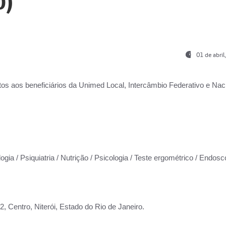
0)
01 de abri
os aos beneficiários da
Unimed Local, Intercâmbio Federativo e Naci
ogia / Psiquiatria / Nutrição / Psicologia / Teste ergométrico / Endosc
 Centro, Niterói, Estado do Rio de Janeiro.