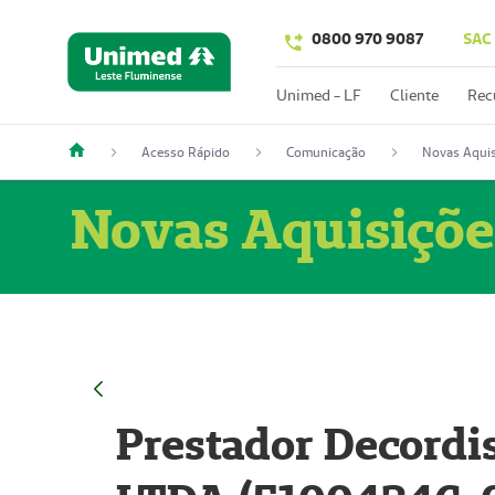
0800 970 9087
SAC
Unimed - LF
Cliente
Rec
Acesso Rápido
Comunicação
Novas Aquis
Novas Aquisiçõe
Prestador Decordi