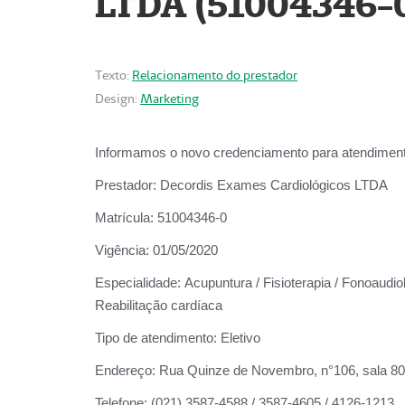
LTDA (51004346-
Texto:
Relacionamento do prestador
Design:
Marketing
Informamos o novo credenciamento para atendiment
Prestador:
Decordis Exames Cardiológicos LTDA
Matrícula:
51004346-0
Vigência:
01/05/2020
Especialidade:
Acupuntura / Fisioterapia / Fonoaudiol
Reabilitação cardíaca
Tipo de atendimento:
Eletivo
Endereço:
Rua Quinze de Novembro, n°106, sala 802,
Telefone:
(021) 3587-4588 / 3587-4605 / 4126-1213