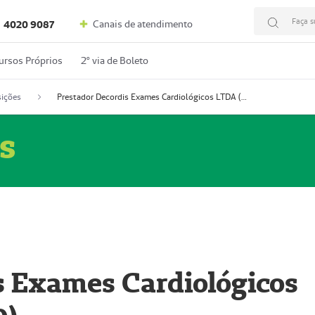
Faça s
Canais de atendimento
4020 9087
ursos Próprios
2º via de Boleto
ições
Prestador Decordis Exames Cardiológicos LTDA (51004346-0)
s
s Exames Cardiológicos