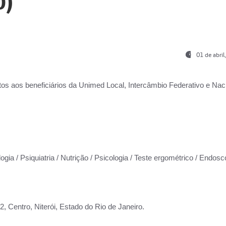
0)
01 de abri
os aos beneficiários da
Unimed Local, Intercâmbio Federativo e Naci
ogia / Psiquiatria / Nutrição / Psicologia / Teste ergométrico / Endosc
 Centro, Niterói, Estado do Rio de Janeiro.